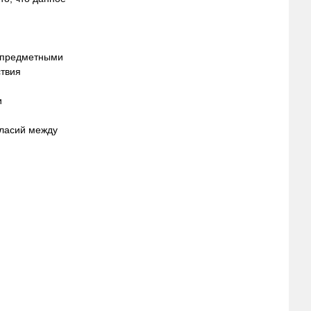
я предметными
ствия
и
гласий между