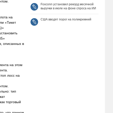
нтом.
Foxconn установил рекорд месячной
выручки в июле на фоне спроса на ИИ
лота на
США вводят порог на поликремний
ли «Тикет
а)»
установить
45»
, описанных в
иента на этом
ента.
топ лосс на
нтом.
льно: тип
жат
как торговый
то, что данное