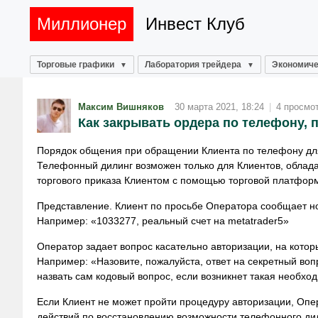
Миллионер
Инвест Клуб
Торговые графики
Лаборатория трейдера
Экономиче
Максим Вишняков
30 марта 2021, 18:24
|
4 просмо
Как закрывать ордера по телефону, 
Порядок общения при обращении Клиента по телефону для 
Телефонный дилинг возможен только для Клиентов, обла
торгового приказа Клиентом с помощью торговой платфор
Представление. Клиент по просьбе Оператора сообщает ном
Например: «1033277, реальный счет на metatrader5»
Оператор задает вопрос касательно авторизации, на котор
Например: «Назовите, пожалуйста, ответ на секретный воп
назвать сам кодовый вопрос, если возникнет такая необход
Если Клиент не может пройти процедуру авторизации, Оп
действий по восстановлению возможности телефонного ди