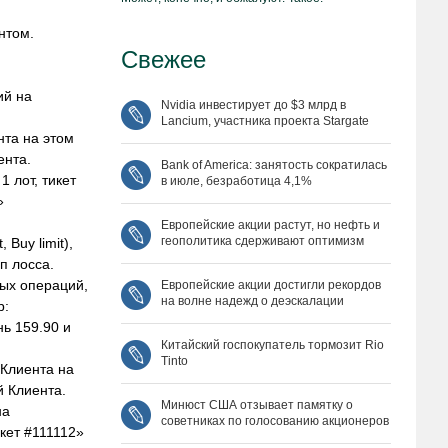
нтом.
Свежее
ий на
Nvidia инвестирует до $3 млрд в
Lancium, участника проекта Stargate
нта на этом
ента.
Bank of America: занятость сократилась
 лот, тикет
в июле, безработица 4,1%
»
Европейские акции растут, но нефть и
геополитика сдерживают оптимизм
 Buy limit),
п лосса.
ых операций,
Европейские акции достигли рекордов
на волне надежд о деэскалации
р:
ь 159.90 и
Китайский госпокупатель тормозит Rio
Tinto
 Клиента на
й Клиента.
Минюст США отзывает памятку о
на
советниках по голосованию акционеров
кет #111112»