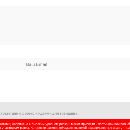
тратегиями форекс и идеями для трейдинга!
тами) сопряжена с высоким уровнем риска и может привести к частичной или полно
м участникам рынка. Котировки активов обладают высокой волатильностью и могут по