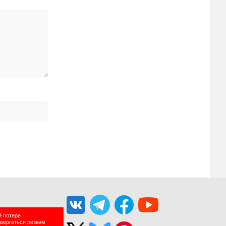
й потере
двергаться резким