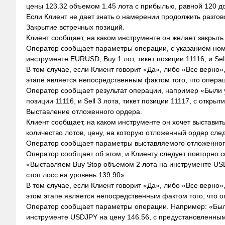
цены 123.32 объемом 1.45 лота с прибылью, равной 120 д
Если Клиент не дает знать о намерении продолжить разгов
Закрытие встречных позиций.
Клиент сообщает, на каком инструменте он желает закрыт
Оператор сообщает параметры операции, с указанием ном
инструменте EURUSD, Buy 1 лот, тикет позиции 11116, и Sell
В том случае, если Клиент говорит «Да», либо «Все верно
этапе является непосредственным фактом того, что опера
Оператор сообщает результат операции, например «Были у
позиции 11116, и Sell 3 лота, тикет позиции 11117, с откры
Выставление отложенного ордера.
Клиент сообщает, на каком инструменте он хочет выставить отл
количество лотов, цену, на которую отложенный ордер след
Оператор сообщает параметры выставляемого отложенного
Оператор сообщает об этом, и Клиенту следует повторно
«Выставляем Buy Stop объемом 2 лота на инструменте USD
стоп лосс на уровень 139.90»
В том случае, если Клиент говорит «Да», либо «Все верно
этом этапе является непосредственным фактом того, что 
Оператор сообщает параметры операции. Например: «Был
инструменте USDJPY на цену 146.56, с предустановленными