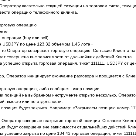
ператору касательно текущей ситуации на торговом счете, текущи
ровести операцию телефонного дилинга.
торговую
операцию
енте
операции (buy или sell)
а USDJPY по цене 123.32 объемом 1.45 лота»
», то Оператор совершает торговую операцию. Согласие Клиента на
дет совершена вне зависимости от дальнейших действий Клиента.
успешно открыта торговая операция, тикет 111111, USDJPY от це
ор, Оператор инициирует окончание разговора и прощается с Клие
торговую операцию, либо сообщает тикер позиции.
и позиций на выбранном инструменте открыто несколько, Операто
ий: вместе или по отдельности.
й позиция будет закрыта. Например: «Закрываем позицию номер 1
», Оператор совершает закрытие торговой позиции. Согласие Клиен
ция будет совершена вне зависимости от дальнейших действий Кли
успешно закрыта по цене 134.43 торговая операция, тикет 11111