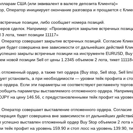
олларам США (или эквивалент в валюте депозита Клиента)»
ор, Оператор инициирует окончание разговора и прощается с Клие
ь встречные позиции, либо сообщает номера позиций.
еров сделок. Например: «Производится закрытие встречных позиц
 3 лота, тикет позиции 11117»
», Оператор совершает закрытие встречных позиций. Согласие Клие
ция будет совершена вне зависимости от дальнейших действий Кли
спешно закрыты встречные позиции на инструменте EURUSD, Buy 1
тием новой позиции Sell от цены 1.2345 объемом 2 лота, тикет 11118
оженный ордер, а также тип ордера (Buy stop, Sell stop, Sell limit,
ует установить, а при необходимости — уровни тейк профита и сто
 ордера. Если эти параметры не соответствуют регламенту торгов
 сообщить параметры выставляемого отложенного ордера. Наприме
JPY на цену 146.56, с предустановленными тейк профит на уровен
», Оператор совершает выставление отложенного ордера. Согласие
операция будет совершена вне зависимости от дальнейших действи
 успешно выставлен отложенный ордер Buy Stop объемом 2 лота 
 тейк профит на уровень 159.90 и стоп лосс на уровень 139.90, ти