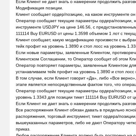
Если Клиент не дает знать о намерении продолжить разгов
Модификация позиции.
Клиент сообщает ордер/позицию, на каком инструменте он
Оператор сообщает текущие параметры ордера/позиции, на
инструменте USDJPY на цене 146.56, с предустановленными
111114 Buy EURUSD от цены 1.3598 объемом 1 лот с теку
Клиент сообщает, какую модификацию произвести с выбра
тейк профит на уровень 1.3890 и стоп лосс на уровень 1.
Если новые параметры, заявленные Клиентом, противореч
Клиентском Соглашении, то Оператор сообщит об этом Кл
Оператор повторяет параметры, заявленные Клиентом дл
устанавливаем тейк профит на уровень 1.3890 и стоп лосс 
В том случае, если Клиент говорит «Да», либо «Все верн
этапе является непосредственным фактом того, что опера
Оператор сообщает текущие параметры ордера/позиции, на
уровень 1.3343 для позиции тикет 111114 Buy EURUSD от 
Если Клиент не дает знать о намерении продолжить разгов
Все распоряжения Клиент обязан давать в предельно ясно
распоряжения, торговый инструмент, тикет ордера/позиции
вышеуказанных параметров, либо не дают Оператору четког
приказ.
Любое распоряжение Клиента должно быть построено на осн