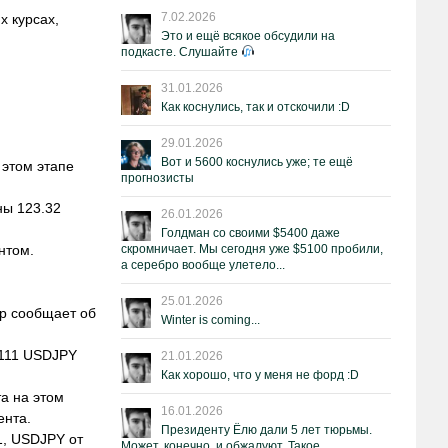
7.02.2026
х курсах,
Это и ещё всякое обсудили на
подкасте. Слушайте
31.01.2026
Как коснулись, так и отскочили :D
29.01.2026
Вот и 5600 коснулись уже; те ещё
 этом этапе
прогнозисты
ны 123.32
26.01.2026
Голдман со своими $5400 даже
нтом.
скромничает. Мы сегодня уже $5100 пробили,
а серебро вообще улетело...
25.01.2026
р сообщает об
Winter is coming...
1111 USDJPY
21.01.2026
Как хорошо, что у меня не форд :D
та на этом
16.01.2026
ента.
Президенту Ёлю дали 5 лет тюрьмы.
1, USDJPY от
Может, конечно, и обжалуют. Такое.