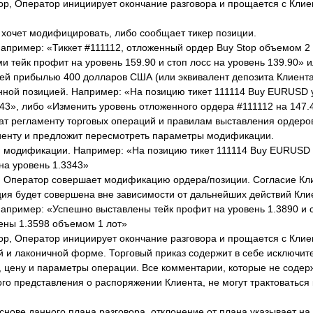
ор, Оператор инициирует окончание разговора и прощается с Клие
 хочет модифицировать, либо сообщает тикер позиции.
пример: «Тиккет #111112, отложенный ордер Buy Stop объемом 2 
 тейк профит на уровень 159.90 и стоп лосс на уровень 139.90» и
щей прибылью 400 долларов США (или эквивалент депозита Клиент
нной позицией. Например: «На позицию тикет 111114 Buy EURUSD 
3343», либо «Изменить уровень отложенного ордера #111112 на 147.
ат регламенту торговых операций и правилам выставления ордеров
иенту и предложит пересмотреть параметры модификации.
я модификации. Например: «На позицию тикет 111114 Buy EURUSD
на уровень 1.3343»
о», Оператор совершает модификацию ордера/позиции. Согласие Кл
ция будет совершена вне зависимости от дальнейших действий Кли
пример: «Успешно выставлены тейк профит на уровень 1.3890 и с
цены 1.3598 объемом 1 лот»
ор, Оператор инициирует окончание разговора и прощается с Клие
й и лаконичной форме. Торговый приказ содержит в себе исключите
, цену и параметры операции. Все комментарии, которые не содер
о представления о распоряжении Клиента, не могут трактоваться 
ове данного плана разговора, отклонение от плана указывает на 