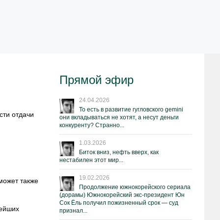
Прямой эфир
24.04.2026
То есть в развитие гугловского gemini
сти отдачи
они вкладываться не хотят, а несут деньги
конкуренту? Странно...
1.03.2026
Биток вниз, нефть вверх, как
нестабилен этот мир...
19.02.2026
может также
Продолжение южнокорейского сериала
(дорамы) Южнокорейский экс-президент Юн
Сок Ёль получил пожизненный срок — суд
нейших
признал...