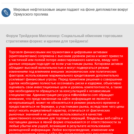
Мировые нефтегазовые акции падают на фоне дипломатии вокруг
Ормузского пролива
Форум Трейдеров Миллионер: Социальный обменник торговыми
стратегиями форекс и идеями для трейдинга!
Торговля финансовыми инструментами и цифровыми активами
(криптовалютами) сопряжена с высоким уровнем риска и может привести
к частичной или полной потере инвестированного капитала, ввиду чего
данные операции подходят не всем участникам рынка. Котировки активов
обладают высокой волатильностью и могут подвергаться резким
изменениям под влиянием внешних экономических или политических
факторов; использование маржинального кредитования дополнительно
усиливает финансовые угрозы. Перед принятием решения о совершении
сделок необходимо полностью осознавать риски и издержки, объективно
оценивать свои инвестиционные цели и уровень компетентности, а также
при необходимости обращаться за консультацией к независимым
специалистам. Администрация ресурса milliondollarov.com обращает
внимание, что представленная на сайте информация не является
исчерпывающей, может не обновляться в режиме реального времени и
предоставляться не биржами, а участниками рынка, вследствие чего цены
могут носить индикативный характер, отличаться от фактических
рыночных значений и не должны использоваться в качестве
единственного основания для торговых операций. Владельцы веб-сайта и
поставщики данных в явной форме отказываются от ответственности за
любые убытки или ущерб, возникшие в результате использования
размещенной информации. Любое воспроизведение, изменение или
распространение данных сайта без предварительного письменного