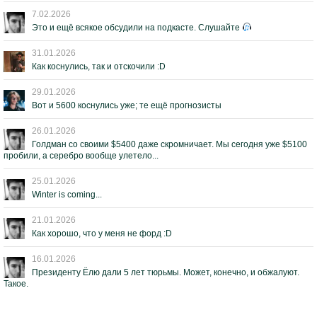
7.02.2026
Это и ещё всякое обсудили на подкасте. Слушайте
31.01.2026
Как коснулись, так и отскочили :D
29.01.2026
Вот и 5600 коснулись уже; те ещё прогнозисты
26.01.2026
Голдман со своими $5400 даже скромничает. Мы сегодня уже $5100
пробили, а серебро вообще улетело...
25.01.2026
Winter is coming...
21.01.2026
Как хорошо, что у меня не форд :D
16.01.2026
Президенту Ёлю дали 5 лет тюрьмы. Может, конечно, и обжалуют.
Такое.