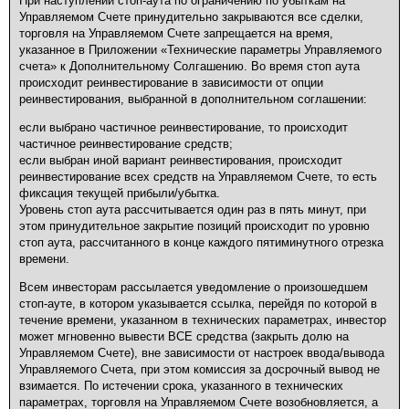
При наступлении стоп-аута по ограничению по убыткам на
Управляемом Счете принудительно закрываются все сделки,
торговля на Управляемом Счете запрещается на время,
указанное в Приложении «Технические параметры Управляемого
счета» к Дополнительному Солгашению. Во время стоп аута
происходит реинвестирование в зависимости от опции
реинвестирования, выбранной в дополнительном соглашении:
если выбрано частичное реинвестирование, то происходит
частичное реинвестирование средств;
если выбран иной вариант реинвестирования, происходит
реинвестирование всех средств на Управляемом Счете, то есть
фиксация текущей прибыли/убытка.
Уровень стоп аута рассчитывается один раз в пять минут, при
этом принудительное закрытие позиций происходит по уровню
стоп аута, рассчитанного в конце каждого пятиминутного отрезка
времени.
Всем инвесторам рассылается уведомление о произошедшем
стоп-ауте, в котором указывается ссылка, перейдя по которой в
течение времени, указанном в технических параметрах, инвестор
может мгновенно вывести ВСЕ средства (закрыть долю на
Управляемом Счете), вне зависимости от настроек ввода/вывода
Управляемого Счета, при этом комиссия за досрочный вывод не
взимается. По истечении срока, указанного в технических
параметрах, торговля на Управляемом Счете возобновляется, а