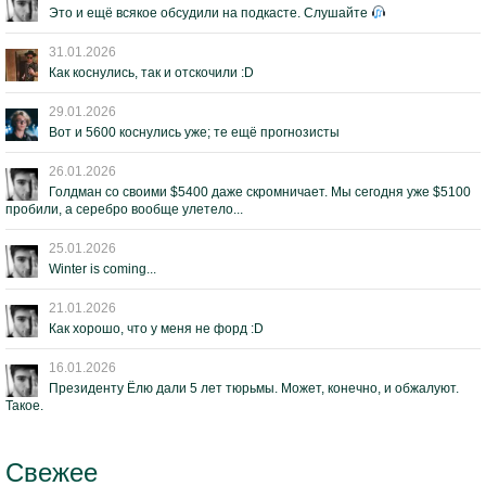
Это и ещё всякое обсудили на подкасте. Слушайте
31.01.2026
Как коснулись, так и отскочили :D
29.01.2026
Вот и 5600 коснулись уже; те ещё прогнозисты
26.01.2026
Голдман со своими $5400 даже скромничает. Мы сегодня уже $5100
пробили, а серебро вообще улетело...
25.01.2026
Winter is coming...
21.01.2026
Как хорошо, что у меня не форд :D
16.01.2026
Президенту Ёлю дали 5 лет тюрьмы. Может, конечно, и обжалуют.
Такое.
Свежее