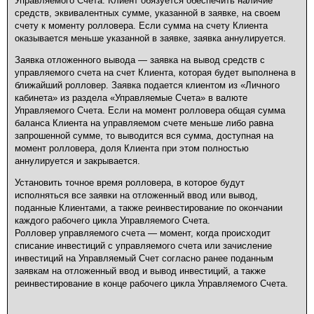
Управляемого Счета. Клиент обязуется обеспечить наличие
средств, эквивалентных сумме, указанной в заявке, на своем
счету к моменту ролловера. Если сумма на счету Клиента
оказывается меньше указанной в заявке, заявка аннулируется.
Заявка отложенного вывода — заявка на вывод средств с
управляемого счета на счет Клиента, которая будет выполнена в
ближайший ролловер. Заявка подается клиентом из «Личного
кабинета» из раздела «Управляемые Счета» в валюте
Управляемого Счета. Если на момент ролловера общая сумма
баланса Клиента на управляемом счете меньше либо равна
запрошенной сумме, то выводится вся сумма, доступная на
момент ролловера, доля Клиента при этом полностью
аннулируется и закрывается.
Установить точное время ролловера, в которое будут
исполняться все заявки на отложенный ввод или вывод,
поданные Клиентами, а также реинвестирование по окончании
каждого рабочего цикла Управляемого Счета.
Ролловер управляемого счета — момент, когда происходит
списание инвестиций с управляемого счета или зачисление
инвестиций на Управляемый Счет согласно ранее поданным
заявкам на отложенный ввод и вывод инвестиций, а также
реинвестирование в конце рабочего цикла Управляемого Счета.