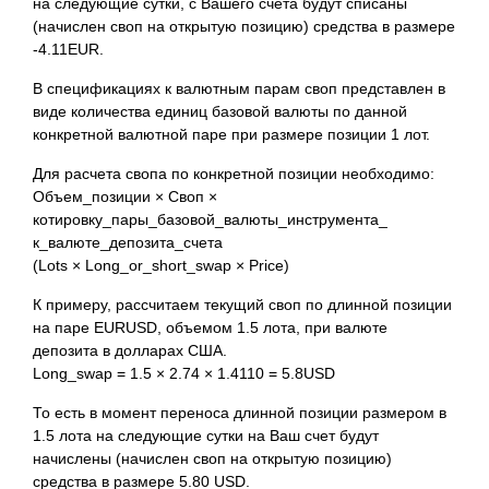
на следующие сутки, с Вашего счета будут списаны
(начислен своп на открытую позицию) средства в размере
-4.11EUR.
В спецификациях к валютным парам своп представлен в
виде
количества единиц базовой валюты по данной
конкретной валютной паре при размере позиции 1 лот.
Для расчета свопа по конкретной позиции необходимо:
Объем_позиции × Своп ×
котировку_пары_базовой_валюты_инструмента_
к_валюте_депозита_счета
(Lots × Long_or_short_swap × Price)
К примеру, рассчитаем текущий своп по длинной позиции
на паре EURUSD, объемом 1.5 лота, при валюте
депозита в долларах США.
Long_swap = 1.5 × 2.74 × 1.4110 = 5.8USD
То есть в момент переноса длинной позиции размером в
1.5 лота на следующие сутки на Ваш счет будут
начислены (начислен своп на открытую позицию)
средства в размере 5.80 USD.