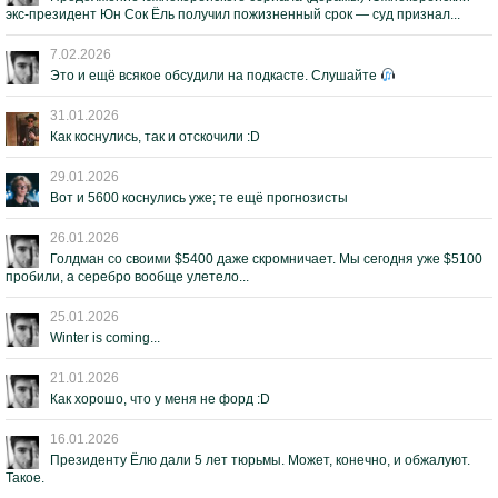
экс-президент Юн Сок Ёль получил пожизненный срок — суд признал...
7.02.2026
Это и ещё всякое обсудили на подкасте. Слушайте
31.01.2026
Как коснулись, так и отскочили :D
29.01.2026
Вот и 5600 коснулись уже; те ещё прогнозисты
26.01.2026
Голдман со своими $5400 даже скромничает. Мы сегодня уже $5100
пробили, а серебро вообще улетело...
25.01.2026
Winter is coming...
21.01.2026
Как хорошо, что у меня не форд :D
16.01.2026
Президенту Ёлю дали 5 лет тюрьмы. Может, конечно, и обжалуют.
Такое.