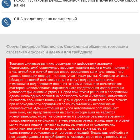
Foxconn установил рекорд месячной выручки в июле на фоне спроса
на ИИ
США вводят порог на поликремний
Форум Трейдеров Миллионер: Социальный обменник торговыми
стратегиями форекс и идеями для трейдинга!
Торговля финансовыми инструментами и цифровыми активами
(криптовалютами) сопряжена с высоким уровнем риска и может привести
к частичной или полной потере инвестированного капитала, ввиду чего
данные операции подходят не всем участникам рынка. Котировки активов
обладают высокой волатильностью и могут подвергаться резким
изменениям под влиянием внешних экономических или политических
факторов; использование маржинального кредитования дополнительно
усиливает финансовые угрозы. Перед принятием решения о совершении
сделок необходимо полностью осознавать риски и издержки, объективно
оценивать свои инвестиционные цели и уровень компетентности, а также
при необходимости обращаться за консультацией к независимым
специалистам. Администрация ресурса milliondollarov.com обращает
внимание, что представленная на сайте информация не является
исчерпывающей, может не обновляться в режиме реального времени и
предоставляться не биржами, а участниками рынка, вследствие чего цены
могут носить индикативный характер, отличаться от фактических
рыночных значений и не должны использоваться в качестве
единственного основания для торговых операций. Владельцы веб-сайта и
поставщики данных в явной форме отказываются от ответственности за