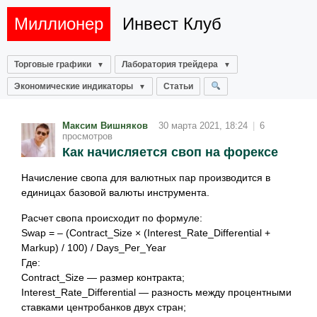
Миллионер
Инвест Клуб
Торговые графики
Лаборатория трейдера
Экономические индикаторы
Статьи
Максим Вишняков
30 марта 2021, 18:24
|
6
просмотров
Как начисляется своп на форексе
Начисление свопа для валютных пар производится в
единицах базовой валюты инструмента.
Расчет свопа происходит по формуле:
Swap = – (Contract_Size × (Interest_Rate_Differential +
Markup) / 100) / Days_Per_Year
Где:
Contract_Size — размер контракта;
Interest_Rate_Differential — разность между процентными
ставками центробанков двух стран;