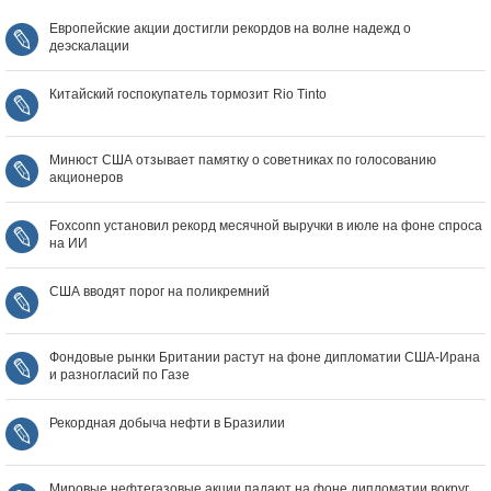
Европейские акции достигли рекордов на волне надежд о
деэскалации
Китайский госпокупатель тормозит Rio Tinto
Минюст США отзывает памятку о советниках по голосованию
акционеров
Foxconn установил рекорд месячной выручки в июле на фоне спроса
на ИИ
США вводят порог на поликремний
Фондовые рынки Британии растут на фоне дипломатии США‑Ирана
и разногласий по Газе
Рекордная добыча нефти в Бразилии
Мировые нефтегазовые акции падают на фоне дипломатии вокруг