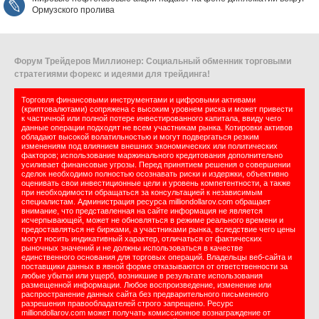
Ормузского пролива
Форум Трейдеров Миллионер: Социальный обменник торговыми
стратегиями форекс и идеями для трейдинга!
Торговля финансовыми инструментами и цифровыми активами
(криптовалютами) сопряжена с высоким уровнем риска и может привести
к частичной или полной потере инвестированного капитала, ввиду чего
данные операции подходят не всем участникам рынка. Котировки активов
обладают высокой волатильностью и могут подвергаться резким
изменениям под влиянием внешних экономических или политических
факторов; использование маржинального кредитования дополнительно
усиливает финансовые угрозы. Перед принятием решения о совершении
сделок необходимо полностью осознавать риски и издержки, объективно
оценивать свои инвестиционные цели и уровень компетентности, а также
при необходимости обращаться за консультацией к независимым
специалистам. Администрация ресурса milliondollarov.com обращает
внимание, что представленная на сайте информация не является
исчерпывающей, может не обновляться в режиме реального времени и
предоставляться не биржами, а участниками рынка, вследствие чего цены
могут носить индикативный характер, отличаться от фактических
рыночных значений и не должны использоваться в качестве
единственного основания для торговых операций. Владельцы веб-сайта и
поставщики данных в явной форме отказываются от ответственности за
любые убытки или ущерб, возникшие в результате использования
размещенной информации. Любое воспроизведение, изменение или
распространение данных сайта без предварительного письменного
разрешения правообладателей строго запрещено. Ресурс
milliondollarov.com может получать комиссионное вознаграждение от