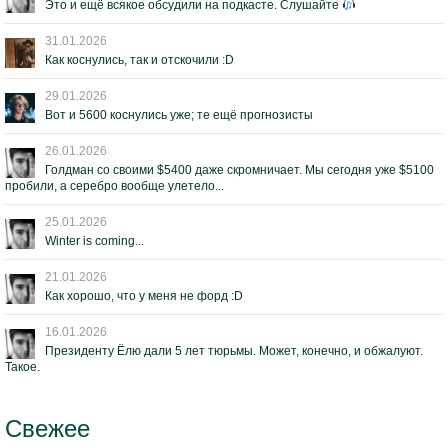
Это и ещё всякое обсудили на подкасте. Слушайте
31.01.2026
Как коснулись, так и отскочили :D
29.01.2026
Вот и 5600 коснулись уже; те ещё прогнозисты
26.01.2026
Голдман со своими $5400 даже скромничает. Мы сегодня уже $5100
пробили, а серебро вообще улетело...
25.01.2026
Winter is coming...
21.01.2026
Как хорошо, что у меня не форд :D
16.01.2026
Президенту Ёлю дали 5 лет тюрьмы. Может, конечно, и обжалуют.
Такое.
Свежее