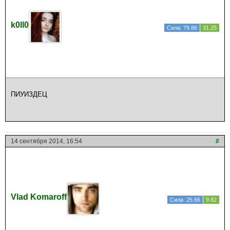
k0ll0
Сила: 79.86
31.25
ПИУИЗДЕЦ
14 сентября 2014, 16:54
#
Vlad Komaroff
Сила: 25.66
9.82