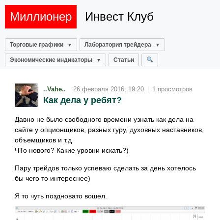
Миллионер
Инвест Клуб
Торговые графики
Лаборатория трейдера
Экономические индикаторы
Статьи
..Vahe..
26 февраля 2016, 19:20
|
1 просмотров
Как дела у ребят?
Давно не было свободного времени узнать как дела на
сайте у опционщиков, разных гуру, духовных наставников,
объемщиков и т.д
ЧТо нового? Какие уровни искать?)
Пару трейдов только успеваю сделать за день хотелось
бы чего то интереснее)
Я то чуть поздновато вошел.