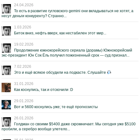
24.04.2026
То есть в развитие гугловского gemini они вкладываться не хотят, а
несут деньги конкуренту? Странно...
1.03.2026
Биток вниз, нефть вверх, как нестабилен этот мир...
19.02.2026
Продолжение южнокорейского сериала (дорамы) Южнокорейский
экс-президент Юн Сок Ёль получил пожизненный срок — суд признал...
7.02.2026
Это и ещё всякое обсудили на подкасте. Слушайте
31.01.2026
Как коснулись, так и отскочили :D
29.01.2026
Вот и 5600 коснулись уже; те ещё прогнозисты
26.01.2026
Голдман со своими $5400 даже скромничает. Мы сегодня уже $5100
пробили, а серебро вообще улетело...