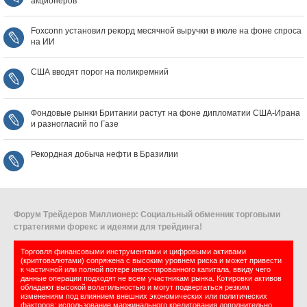
акционеров
Foxconn установил рекорд месячной выручки в июле на фоне спроса
на ИИ
США вводят порог на поликремний
Фондовые рынки Британии растут на фоне дипломатии США‑Ирана
и разногласий по Газе
Рекордная добыча нефти в Бразилии
Форум Трейдеров Миллионер: Социальный обменник торговыми
стратегиями форекс и идеями для трейдинга!
Торговля финансовыми инструментами и цифровыми активами
(криптовалютами) сопряжена с высоким уровнем риска и может привести
к частичной или полной потере инвестированного капитала, ввиду чего
данные операции подходят не всем участникам рынка. Котировки активов
обладают высокой волатильностью и могут подвергаться резким
изменениям под влиянием внешних экономических или политических
факторов; использование маржинального кредитования дополнительно