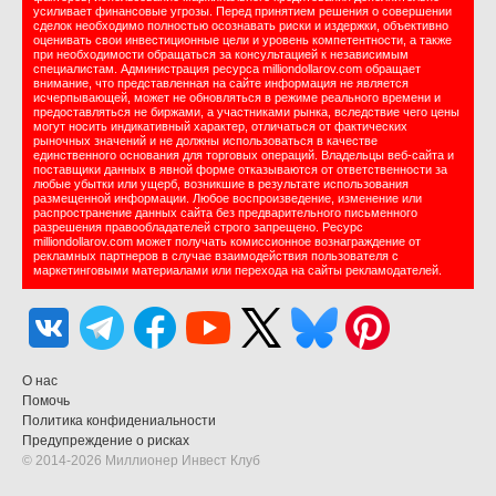
усиливает финансовые угрозы. Перед принятием решения о совершении
сделок необходимо полностью осознавать риски и издержки, объективно
оценивать свои инвестиционные цели и уровень компетентности, а также
при необходимости обращаться за консультацией к независимым
специалистам. Администрация ресурса milliondollarov.com обращает
внимание, что представленная на сайте информация не является
исчерпывающей, может не обновляться в режиме реального времени и
предоставляться не биржами, а участниками рынка, вследствие чего цены
могут носить индикативный характер, отличаться от фактических
рыночных значений и не должны использоваться в качестве
единственного основания для торговых операций. Владельцы веб-сайта и
поставщики данных в явной форме отказываются от ответственности за
любые убытки или ущерб, возникшие в результате использования
размещенной информации. Любое воспроизведение, изменение или
распространение данных сайта без предварительного письменного
разрешения правообладателей строго запрещено. Ресурс
milliondollarov.com может получать комиссионное вознаграждение от
рекламных партнеров в случае взаимодействия пользователя с
маркетинговыми материалами или перехода на сайты рекламодателей.
О нас
Помочь
Политика конфидениальности
Предупреждение о рисках
© 2014-2026 Миллионер Инвест Клуб