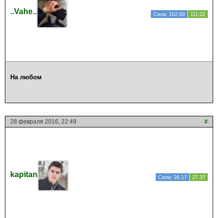
..Vahe..
Сила: 162.69
111.02
На любом
28 февраля 2016, 22:49
#
kapitan
Сила: 26.17
27.37