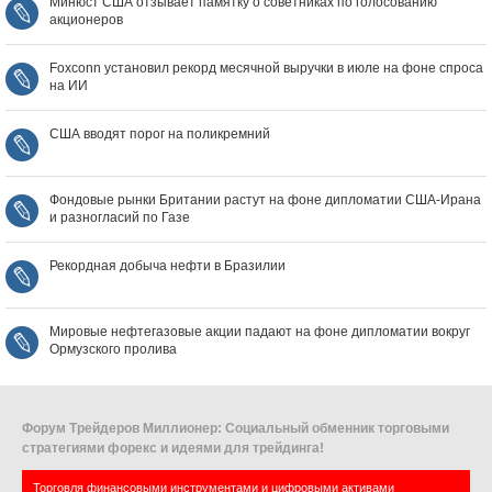
Минюст США отзывает памятку о советниках по голосованию
акционеров
Foxconn установил рекорд месячной выручки в июле на фоне спроса
на ИИ
США вводят порог на поликремний
Фондовые рынки Британии растут на фоне дипломатии США‑Ирана
и разногласий по Газе
Рекордная добыча нефти в Бразилии
Мировые нефтегазовые акции падают на фоне дипломатии вокруг
Ормузского пролива
Форум Трейдеров Миллионер: Социальный обменник торговыми
стратегиями форекс и идеями для трейдинга!
Торговля финансовыми инструментами и цифровыми активами