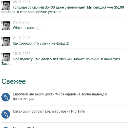
26.01.2026
Голдман со своими $5400 даже скромничает. Мы сегодня уже $5100
пробили, а серебро вообще улетело...
25.01.2026
Winter is coming...
21.01.2026
Как хорошо, что у меня не форд :D
16.01.2026
Президенту Ёлю дали 5 лет тюрьмы. Может, конечно, и обжалуют.
Такое.
Свежее
Европейские акции достигли рекордов на волне надежд о
деэскалации
Китайский госпокупатель тормозит Rio Tinto