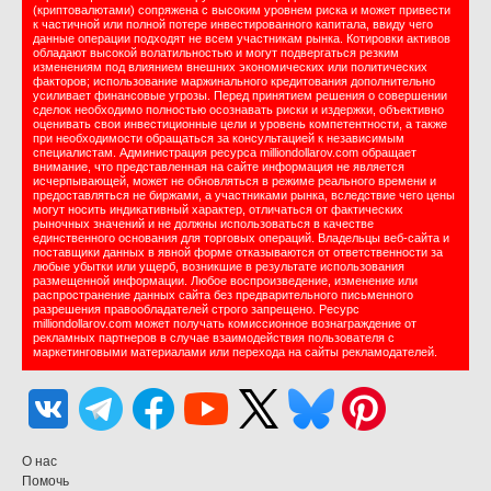
(криптовалютами) сопряжена с высоким уровнем риска и может привести
к частичной или полной потере инвестированного капитала, ввиду чего
данные операции подходят не всем участникам рынка. Котировки активов
обладают высокой волатильностью и могут подвергаться резким
изменениям под влиянием внешних экономических или политических
факторов; использование маржинального кредитования дополнительно
усиливает финансовые угрозы. Перед принятием решения о совершении
сделок необходимо полностью осознавать риски и издержки, объективно
оценивать свои инвестиционные цели и уровень компетентности, а также
при необходимости обращаться за консультацией к независимым
специалистам. Администрация ресурса milliondollarov.com обращает
внимание, что представленная на сайте информация не является
исчерпывающей, может не обновляться в режиме реального времени и
предоставляться не биржами, а участниками рынка, вследствие чего цены
могут носить индикативный характер, отличаться от фактических
рыночных значений и не должны использоваться в качестве
единственного основания для торговых операций. Владельцы веб-сайта и
поставщики данных в явной форме отказываются от ответственности за
любые убытки или ущерб, возникшие в результате использования
размещенной информации. Любое воспроизведение, изменение или
распространение данных сайта без предварительного письменного
разрешения правообладателей строго запрещено. Ресурс
milliondollarov.com может получать комиссионное вознаграждение от
рекламных партнеров в случае взаимодействия пользователя с
маркетинговыми материалами или перехода на сайты рекламодателей.
О нас
Помочь