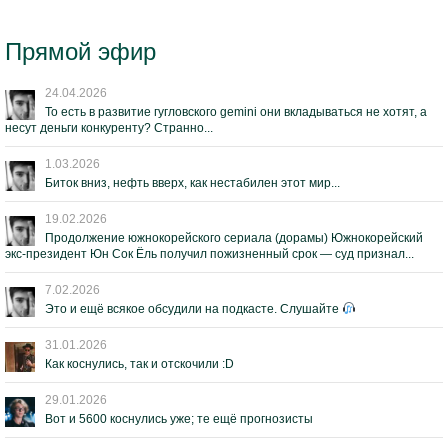
Прямой эфир
24.04.2026
То есть в развитие гугловского gemini они вкладываться не хотят, а
несут деньги конкуренту? Странно...
1.03.2026
Биток вниз, нефть вверх, как нестабилен этот мир...
19.02.2026
Продолжение южнокорейского сериала (дорамы) Южнокорейский
экс-президент Юн Сок Ёль получил пожизненный срок — суд признал...
7.02.2026
Это и ещё всякое обсудили на подкасте. Слушайте
31.01.2026
Как коснулись, так и отскочили :D
29.01.2026
Вот и 5600 коснулись уже; те ещё прогнозисты