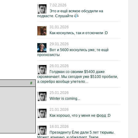
7.02.2026
Это и ещё всякое обсудили на
подкасте. Слушайте
31.01.2026
Как коснулись, так и отскочили :D
29.01.2026
Вот и 5600 коснулись уже; те ещё
прогнозисты
26.01.2026
Голдман со своими $5400 даже
скромничает. Мы сегодня уже $5100 пробили,
а серебро вообще улетело...
#
25.01.2026
Winter is coming...
21.01.2026
Как хорошо, что у меня не форд :D
16.01.2026
Президенту Ёлю дали 5 лет тюрьмы.
Может, конечно, и обжалуют. Такое.