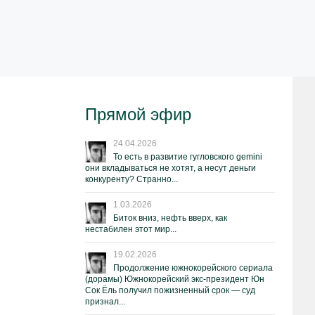
Прямой эфир
24.04.2026
То есть в развитие гугловского gemini
они вкладываться не хотят, а несут деньги
конкуренту? Странно...
1.03.2026
Биток вниз, нефть вверх, как
нестабилен этот мир...
19.02.2026
Продолжение южнокорейского сериала
(дорамы) Южнокорейский экс-президент Юн
Сок Ёль получил пожизненный срок — суд
признал...