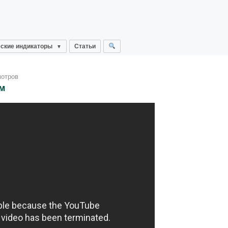
ские индикаторы
Статьи
мотров
м