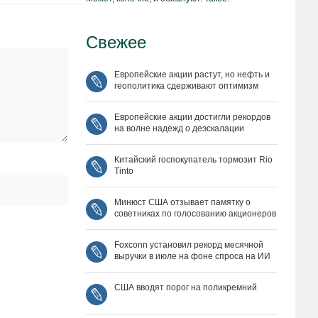
Свежее
Европейские акции растут, но нефть и
геополитика сдерживают оптимизм
Европейские акции достигли рекордов
на волне надежд о деэскалации
Китайский госпокупатель тормозит Rio
Tinto
Минюст США отзывает памятку о
советниках по голосованию акционеров
Foxconn установил рекорд месячной
выручки в июле на фоне спроса на ИИ
США вводят порог на поликремний