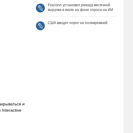
Foxconn установил рекорд месячной
выручки в июле на фоне спроса на ИИ
США вводят порог на поликремний
акрываться и
Interactive