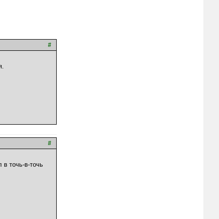
#
я.
#
 в точь-в-точь