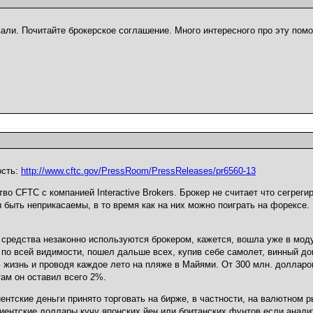
вали. Почитайте брокерское соглашение. Много интересного про эту помо
ость:
http://www.cftc.gov/PressRoom/PressReleases/pr6560-13
во CFTC с компанией Interactive Brokers. Брокер не считает что сегрег
 быть неприкасаемы, в то время как на них можно поиграть на форексе.
 средства незаконно используются брокером, кажется, вошла уже в мод
о всей видимости, пошел дальше всех, купив себе самолет, винный до
 жизнь и проводя каждое лето на пляже в Майями. От 300 млн. долларо
там он оставил всего 2%.
лиентские деньги принято торговать на бирже, в частности, на валютном р
лиентские доллары кучу японских йен или британских фунтов если анали