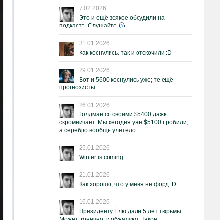
7.02.2026
Это и ещё всякое обсудили на
подкасте. Слушайте
31.01.2026
Как коснулись, так и отскочили :D
29.01.2026
Вот и 5600 коснулись уже; те ещё
прогнозисты
26.01.2026
Голдман со своими $5400 даже
скромничает. Мы сегодня уже $5100 пробили,
а серебро вообще улетело...
25.01.2026
Winter is coming...
21.01.2026
Как хорошо, что у меня не форд :D
16.01.2026
Президенту Ёлю дали 5 лет тюрьмы.
Может, конечно, и обжалуют. Такое.