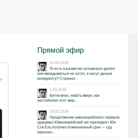
Прямой эфир
24.04.2026
То есть в развитие гугловского gemini
они вкладываться не хотят, а несут деньги
конкуренту? Странно...
1.03.2026
Биток вниз, нефть вверх, как
нестабилен этот мир...
19.02.2026
Продолжение южнокорейского сериала
(дорамы) Южнокорейский экс-президент Юн
Сок Ёль получил пожизненный срок — суд
признал...