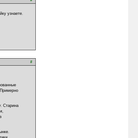
#
йку узнаете.
#
ированные
 Примерно
у. Старина
м,
в
ынке.
тики