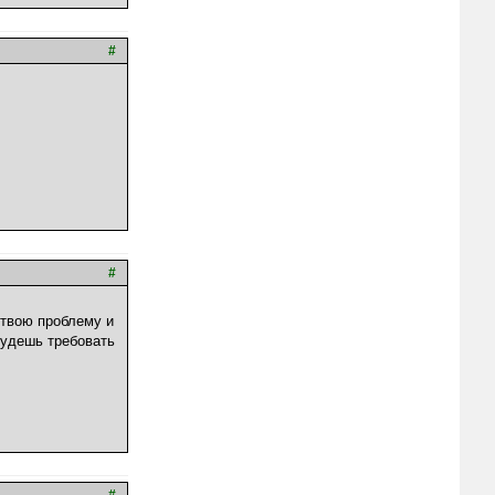
#
#
 твою проблему и
 будешь требовать