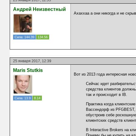
25 января 2017, 11:55
Андрей Неизвестный
Ахаххаа а они никогда и не скры
Сила: 144.39
134.56
25 января 2017, 12:39
Maris Stutkis
Вот из 2013 года интересная нов
Сейчас идет разбирательст
средства клиентов должны
так и происходит в IB.
Сила: 13.9
8.14
Практика когда клиентские
Вассендорф из PFGBEST, п
обустроив себе роскошную
клиентских средств клиен
В Interactive Brokers на к
Почему бы не купить на к