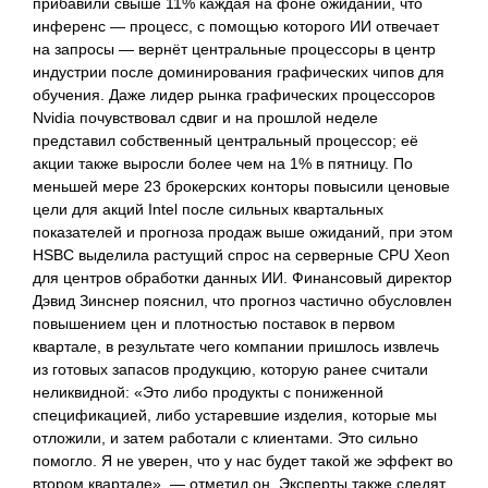
прибавили свыше 11% каждая на фоне ожиданий, что
инференс — процесс, с помощью которого ИИ отвечает
на запросы — вернёт центральные процессоры в центр
индустрии после доминирования графических чипов для
обучения. Даже лидер рынка графических процессоров
Nvidia почувствовал сдвиг и на прошлой неделе
представил собственный центральный процессор; её
акции также выросли более чем на 1% в пятницу. По
меньшей мере 23 брокерских конторы повысили ценовые
цели для акций Intel после сильных квартальных
показателей и прогноза продаж выше ожиданий, при этом
HSBC выделила растущий спрос на серверные CPU Xeon
для центров обработки данных ИИ. Финансовый директор
Дэвид Зинснер пояснил, что прогноз частично обусловлен
повышением цен и плотностью поставок в первом
квартале, в результате чего компании пришлось извлечь
из готовых запасов продукцию, которую ранее считали
неликвидной: «Это либо продукты с пониженной
спецификацией, либо устаревшие изделия, которые мы
отложили, и затем работали с клиентами. Это сильно
помогло. Я не уверен, что у нас будет такой же эффект во
втором квартале», — отметил он. Эксперты также следят