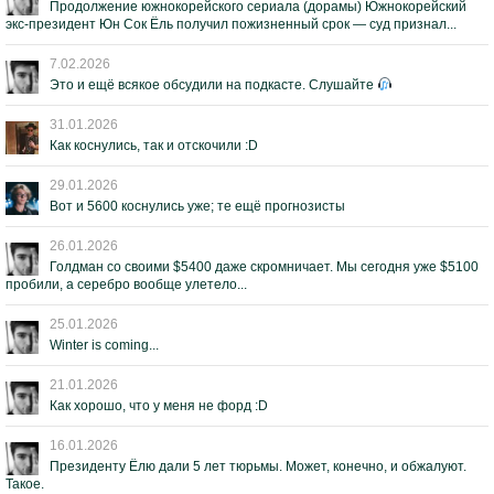
Продолжение южнокорейского сериала (дорамы) Южнокорейский
экс-президент Юн Сок Ёль получил пожизненный срок — суд признал...
7.02.2026
Это и ещё всякое обсудили на подкасте. Слушайте
31.01.2026
Как коснулись, так и отскочили :D
29.01.2026
Вот и 5600 коснулись уже; те ещё прогнозисты
26.01.2026
Голдман со своими $5400 даже скромничает. Мы сегодня уже $5100
пробили, а серебро вообще улетело...
25.01.2026
Winter is coming...
21.01.2026
Как хорошо, что у меня не форд :D
16.01.2026
Президенту Ёлю дали 5 лет тюрьмы. Может, конечно, и обжалуют.
Такое.