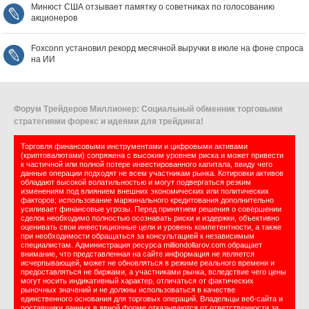
Минюст США отзывает памятку о советниках по голосованию
акционеров
Foxconn установил рекорд месячной выручки в июле на фоне спроса
на ИИ
Форум Трейдеров Миллионер: Социальный обменник торговыми
стратегиями форекс и идеями для трейдинга!
Торговля финансовыми инструментами и цифровыми активами
(криптовалютами) сопряжена с высоким уровнем риска и может привести
к частичной или полной потере инвестированного капитала, ввиду чего
данные операции подходят не всем участникам рынка. Котировки активов
обладают высокой волатильностью и могут подвергаться резким
изменениям под влиянием внешних экономических или политических
факторов; использование маржинального кредитования дополнительно
усиливает финансовые угрозы. Перед принятием решения о совершении
сделок необходимо полностью осознавать риски и издержки, объективно
оценивать свои инвестиционные цели и уровень компетентности, а также
при необходимости обращаться за консультацией к независимым
специалистам. Администрация ресурса milliondollarov.com обращает
внимание, что представленная на сайте информация не является
исчерпывающей, может не обновляться в режиме реального времени и
предоставляться не биржами, а участниками рынка, вследствие чего цены
могут носить индикативный характер, отличаться от фактических
рыночных значений и не должны использоваться в качестве
единственного основания для торговых операций. Владельцы веб-сайта и
поставщики данных в явной форме отказываются от ответственности за