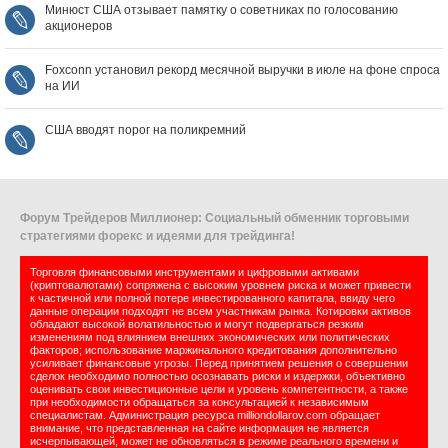
Минюст США отзывает памятку о советниках по голосованию
акционеров
Foxconn установил рекорд месячной выручки в июле на фоне спроса
на ИИ
США вводят порог на поликремний
Форум Трейдеров Миллионер: Социальный обменник торговыми
стратегиями форекс и идеями для трейдинга!
Торговля финансовыми инструментами и цифровыми активами
(криптовалютами) сопряжена с высоким уровнем риска и может привести
к частичной или полной потере инвестированного капитала, ввиду чего
данные операции подходят не всем участникам рынка. Котировки активов
обладают высокой волатильностью и могут подвергаться резким
изменениям под влиянием внешних экономических или политических
факторов; использование маржинального кредитования дополнительно
усиливает финансовые угрозы. Перед принятием решения о совершении
сделок необходимо полностью осознавать риски и издержки, объективно
оценивать свои инвестиционные цели и уровень компетентности, а также
при необходимости обращаться за консультацией к независимым
специалистам. Администрация ресурса milliondollarov.com обращает
внимание, что представленная на сайте информация не является
исчерпывающей, может не обновляться в режиме реального времени и