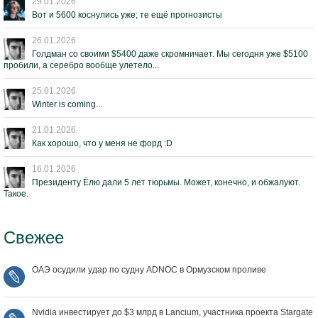
29.01.2026
Вот и 5600 коснулись уже; те ещё прогнозисты
26.01.2026
Голдман со своими $5400 даже скромничает. Мы сегодня уже $5100
пробили, а серебро вообще улетело...
25.01.2026
Winter is coming...
21.01.2026
Как хорошо, что у меня не форд :D
16.01.2026
Президенту Ёлю дали 5 лет тюрьмы. Может, конечно, и обжалуют.
Такое.
Свежее
ОАЭ осудили удар по судну ADNOC в Ормузском проливе
Nvidia инвестирует до $3 млрд в Lancium, участника проекта Stargate