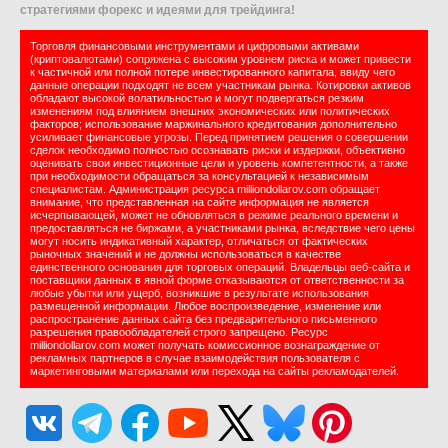
стратегиями форекс и идеями для трейдинга!
Торговля финансовыми инструментами и цифровыми активами
(криптовалютами) сопряжена с высоким уровнем риска и может привести
к частичной или полной потере инвестированного капитала, ввиду чего
данные операции подходят не всем участникам рынка. Котировки активов
обладают высокой волатильностью и могут подвергаться резким
изменениям под влиянием внешних экономических или политических
факторов; использование маржинального кредитования дополнительно
усиливает финансовые угрозы. Перед принятием решения о совершении
сделок необходимо полностью осознавать риски и издержки, объективно
оценивать свои инвестиционные цели и уровень компетентности, а также
при необходимости обращаться за консультацией к независимым
специалистам. Администрация ресурса milliondollarov.com обращает
внимание, что представленная на сайте информация не является
исчерпывающей, может не обновляться в режиме реального времени и
предоставляться не биржами, а участниками рынка, вследствие чего цены
могут носить индикативный характер, отличаться от фактических
рыночных значений и не должны использоваться в качестве
единственного основания для торговых операций. Владельцы веб-сайта и
поставщики данных в явной форме отказываются от ответственности за
любые убытки или ущерб, возникшие в результате использования
размещенной информации. Любое воспроизведение, изменение или
распространение данных сайта без предварительного письменного
разрешения правообладателей строго запрещено. Ресурс
milliondollarov.com может получать комиссионное вознаграждение от
рекламных партнеров в случае взаимодействия пользователя с
маркетинговыми материалами или перехода на сайты рекламодателей.