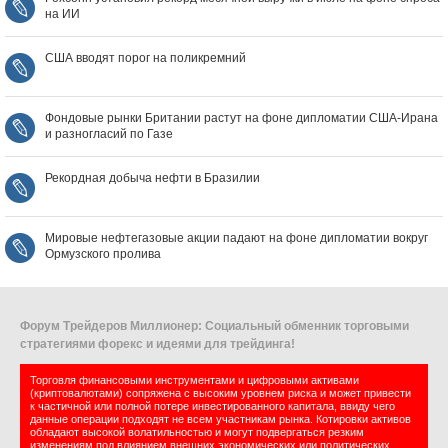
на ИИ
США вводят порог на поликремний
Фондовые рынки Британии растут на фоне дипломатии США‑Ирана
и разногласий по Газе
Рекордная добыча нефти в Бразилии
Мировые нефтегазовые акции падают на фоне дипломатии вокруг
Ормузского пролива
Форум Трейдеров Миллионер: Социальный обменник торговыми
стратегиями форекс и идеями для трейдинга!
Торговля финансовыми инструментами и цифровыми активами
(криптовалютами) сопряжена с высоким уровнем риска и может привести
к частичной или полной потере инвестированного капитала, ввиду чего
данные операции подходят не всем участникам рынка. Котировки активов
обладают высокой волатильностью и могут подвергаться резким
изменениям под влиянием внешних экономических или политических