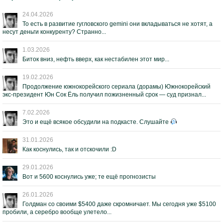
24.04.2026
То есть в развитие гугловского gemini они вкладываться не хотят, а
несут деньги конкуренту? Странно...
1.03.2026
Биток вниз, нефть вверх, как нестабилен этот мир...
19.02.2026
Продолжение южнокорейского сериала (дорамы) Южнокорейский
экс-президент Юн Сок Ёль получил пожизненный срок — суд признал...
7.02.2026
Это и ещё всякое обсудили на подкасте. Слушайте
31.01.2026
Как коснулись, так и отскочили :D
29.01.2026
Вот и 5600 коснулись уже; те ещё прогнозисты
26.01.2026
Голдман со своими $5400 даже скромничает. Мы сегодня уже $5100
пробили, а серебро вообще улетело...