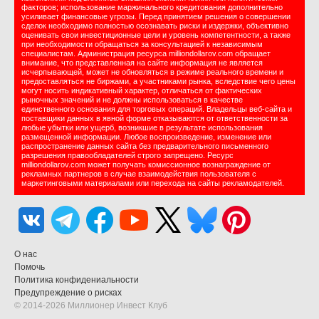
факторов; использование маржинального кредитования дополнительно
усиливает финансовые угрозы. Перед принятием решения о совершении
сделок необходимо полностью осознавать риски и издержки, объективно
оценивать свои инвестиционные цели и уровень компетентности, а также
при необходимости обращаться за консультацией к независимым
специалистам. Администрация ресурса milliondollarov.com обращает
внимание, что представленная на сайте информация не является
исчерпывающей, может не обновляться в режиме реального времени и
предоставляться не биржами, а участниками рынка, вследствие чего цены
могут носить индикативный характер, отличаться от фактических
рыночных значений и не должны использоваться в качестве
единственного основания для торговых операций. Владельцы веб-сайта и
поставщики данных в явной форме отказываются от ответственности за
любые убытки или ущерб, возникшие в результате использования
размещенной информации. Любое воспроизведение, изменение или
распространение данных сайта без предварительного письменного
разрешения правообладателей строго запрещено. Ресурс
milliondollarov.com может получать комиссионное вознаграждение от
рекламных партнеров в случае взаимодействия пользователя с
маркетинговыми материалами или перехода на сайты рекламодателей.
О нас
Помочь
Политика конфидениальности
Предупреждение о рисках
© 2014-2026 Миллионер Инвест Клуб