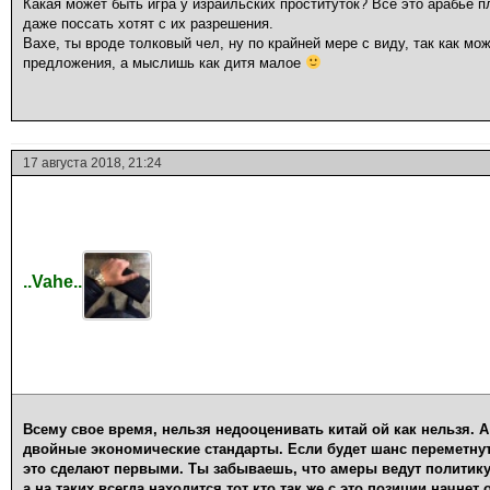
Какая может быть игра у израильских проституток? Всё это арабьё 
даже поссать хотят с их разрешения.
Вахе, ты вроде толковый чел, ну по крайней мере с виду, так как 
предложения, а мыслишь как дитя малое
17 августа 2018, 21:24
..Vahe..
Всему свое время, нельзя недооценивать китай ой как нельзя. А
двойные экономические стандарты. Если будет шанс переметнут
это сделают первыми. Ты забываешь, что амеры ведут политику
а на таких всегда находится тот кто так же с это позиции начне