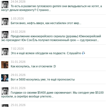
24.04.2026
То есть в развитие гугловского gemini они вкладываться не хотят, а
несут деньги конкуренту? Странно...
1.03.2026
Биток вниз, нефть вверх, как нестабилен этот мир...
19.02.2026
Продолжение южнокорейского сериала (дорамы) Южнокорейский
экс-президент Юн Сок Ёль получил пожизненный срок — суд признал...
7.02.2026
Это и ещё всякое обсудили на подкасте. Слушайте
31.01.2026
Как коснулись, так и отскочили :D
29.01.2026
Вот и 5600 коснулись уже; те ещё прогнозисты
26.01.2026
Голдман со своими $5400 даже скромничает. Мы сегодня уже $5100
пробили, а серебро вообще улетело...
25.01.2026