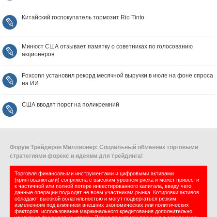
Китайский госпокупатель тормозит Rio Tinto
Минюст США отзывает памятку о советниках по голосованию
акционеров
Foxconn установил рекорд месячной выручки в июле на фоне спроса
на ИИ
США вводят порог на поликремний
Форум Трейдеров Миллионер: Социальный обменник торговыми
стратегиями форекс и идеями для трейдинга!
Торговля финансовыми инструментами и цифровыми активами
(криптовалютами) сопряжена с высоким уровнем риска и может привести
к частичной или полной потере инвестированного капитала, ввиду чего
данные операции подходят не всем участникам рынка. Котировки активов
обладают высокой волатильностью и могут подвергаться резким
изменениям под влиянием внешних экономических или политических
факторов; использование маржинального кредитования дополнительно