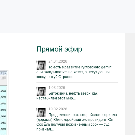
Прямой эфир
24.04.2026
То есть в развитие гугловского gemini
они вкладываться не хотят, а несут деньги
конкуренту? Странно...
1.03.2026
Биток вниз, нефть вверх, как
нестабилен этот мир...
19.02.2026
Продолжение южнокорейского сериала
(дорамы) Южнокорейский экс-президент Юн
Сок Ёль получил пожизненный срок — суд
признал...