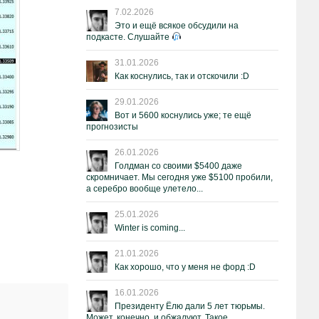
7.02.2026
Это и ещё всякое обсудили на
подкасте. Слушайте
31.01.2026
Как коснулись, так и отскочили :D
29.01.2026
Вот и 5600 коснулись уже; те ещё
прогнозисты
26.01.2026
Голдман со своими $5400 даже
скромничает. Мы сегодня уже $5100 пробили,
а серебро вообще улетело...
25.01.2026
Winter is coming...
21.01.2026
Как хорошо, что у меня не форд :D
16.01.2026
Президенту Ёлю дали 5 лет тюрьмы.
Может, конечно, и обжалуют. Такое.