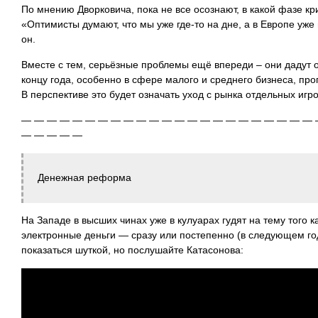
По мнению Дворковича, пока не все осознают, в какой фазе кр
«Оптимисты думают, что мы уже где-то на дне, а в Европе уже
он.
Вместе с тем, серьёзные проблемы ещё впереди – они дадут о 
концу года, особенно в сфере малого и среднего бизнеса, пр
В перспективе это будет означать уход с рынка отдельных игро
— — — — — — — — — — — — — — — — — — — — — — — 
— — — — —
Денежная реформа
На Западе в высших чинах уже в кулуарах гудят на тему того к
электронные деньги — сразу или постепенно (в следующем год
показаться шуткой, но послушайте Катасонова: