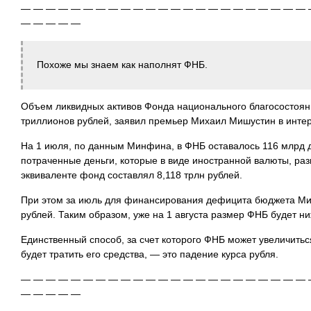
— — — — — — — — — — — — — — — — — — — — — — — 
— — — — —
Похоже мы знаем как наполнят ФНБ.
Объем ликвидных активов Фонда национального благосостояни
триллионов рублей, заявил премьер Михаил Мишустин в интерв
На 1 июля, по данным Минфина, в ФНБ оставалось 116 млрд д
потраченные деньги, которые в виде иностранной валюты, ра
эквиваленте фонд составлял 8,118 трлн рублей.
При этом за июль для финансирования дефицита бюджета Ми
рублей. Таким образом, уже на 1 августа размер ФНБ будет 
Единственный способ, за счет которого ФНБ может увеличиться
будет тратить его средства, — это падение курса рубля.
— — — — — — — — — — — — — — — — — — — — — — — 
— — — — —