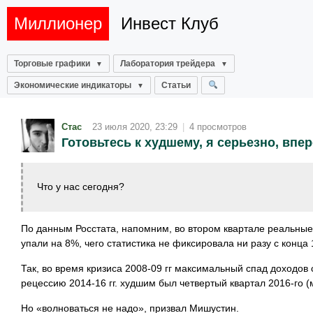
Миллионер
Инвест Клуб
Торговые графики
Лаборатория трейдера
Экономические индикаторы
Статьи
Стас
23 июля 2020, 23:29
|
4 просмотров
Готовьтесь к худшему, я серьезно, впе
Что у нас сегодня?
По данным Росстата, напомним, во втором квартале реальны
упали на 8%, чего статистика не фиксировала ни разу с конца 
Так, во время кризиса 2008-09 гг максимальный спад доходов 
рецессию 2014-16 гг. худшим был четвертый квартал 2016-го (
Но «волноваться не надо», призвал Мишустин.