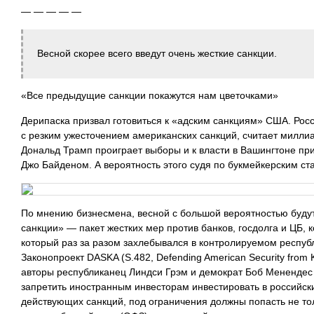
— — — — —
Весной скорее всего введут очень жесткие санкции.
«Все предыдущие санкции покажутся нам цветочками»
Дерипаска призвал готовиться к «адским санкциям» США. Росс
с резким ужесточением американских санкций, считает миллиа
Дональд Трамп проиграет выборы и к власти в Вашингтоне при
Джо Байденом. А вероятность этого судя по букмейкерским ст
По мнению бизнесмена, весной c большой вероятностью буду
санкции» — пакет жестких мер против банков, госдолга и ЦБ, 
который раз за разом захлебывался в контролируемом респуб
Законопроект DASKA (S.482, Defending American Security from K
авторы республиканец Линдси Грэм и демократ Боб Менендес 
запретить иностранным инвесторам инвестировать в российский
действующих санкций, под ограничения должны попасть не то