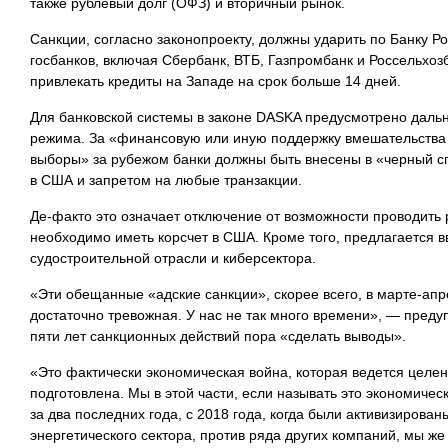
также рублевый долг (ОФЗ) и вторичный рынок.
Санкции, согласно законопроекту, должны ударить по Банку Ро
госбанков, включая Сбербанк, ВТБ, Газпромбанк и Россельхоз
привлекать кредиты на Западе на срок больше 14 дней.
Для банковской системы в законе DASKA предусмотрено даль
режима. За «финансовую или иную поддержку вмешательства 
выборы» за рубежом банки должны быть внесены в «черный спи
в США и запретом на любые транзакции.
Де-факто это означает отключение от возможности проводить 
необходимо иметь корсчет в США. Кроме того, предлагается в
судостроительной отрасли и киберсектора.
«Эти обещанные «адские санкции», скорее всего, в марте-апр
достаточно тревожная. У нас не так много времени», — преду
пяти лет санкционных действий пора «сделать выводы».
«Это фактически экономическая война, которая ведется целе
подготовлена. Мы в этой части, если называть это экономиче
за два последних года, с 2018 года, когда были активизирова
энергетического сектора, против ряда других компаний, мы же