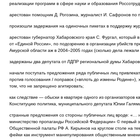
реализации программ в сфере науки и образования Россотруд
арестован помощник Д. Рогозина, журналист И. Сафронов по 
произошли задержания на одиночных пикетах в поддержку жу
арестован губернатор Хабаровского края С. Фургал, который в
от «Единой России», по подозрению в организации убийств п
Амурской области аж в 2004–2005 годах (сколько дела лежали 
задержаны два депутата от ЛДПР региональной думы Хабаров
начали поступать предложения ряда публичных лиц привлекать 
против голосования / поправок («вплоть до измены Родине»),
том, что не запрещено агитировать;
как следствие — обыски в квартире одного из организаторов к
Конституцию политика, муниципального депутата Юлии Галям
странные предложения со стороны публичных лиц вроде: «… 
министерство пропаганды Российской Федерации» © первый з
Общественной палаты РФ А. Кирьянов на круглом столе на т
фейки как инструмент манипулирования общественным мнен