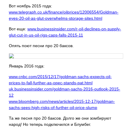
Вот ноябрь 2015 года:
www.telegraph.co.uk/finance/oilprices/12006554/Goldman-
eyes-20-oil-as-glut-overwhelms-storage-sites.html
Вот еще:
www.businessinsider.com/r-oil-declines-on-supply-
glut-cut-in-us-oil-rigs-caps-falls-2015-11
Опять поют песни про 20 баксов.
Январь 2016 года:
www.cnbc.com/2015/12/17/goldman-sachs-expects-oil-
prices-to-fall-further-as-opec-stands-pat.html
uk.businessinsider.com/goldman-sachs-2016-outlook-2015-
12
www.bloomberg.com/news/articles/2015-12-17/goldman-
sachs-sees-high-risks-of-further-oil-price-slump
Та же песня про 20 баксов. Долго же они зомбируют
народ! Но теперь подключился и Блумбег.