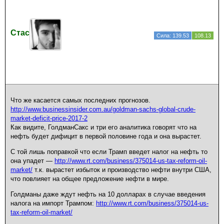
Стас
Сила: 139.53
108.13
Что же касается самых последних прогнозов.
http://www.businessinsider.com.au/goldman-sachs-global-crude-
market-deficit-price-2017-2
Как видите, ГолдманСакс и три его аналитика говорят что на
нефть будет дифицит в первой половине года и она вырастет.
C той лишь поправкой что если Трамп введет налог на нефть то
она упадет —
http://www.rt.com/business/375014-us-tax-reform-oil-
market/
т.к. вырастет избыток и производство нефти внутри США,
что повлияет на общее предложение нефти в мире.
Голдманы даже ждут нефть на 10 долларах в случае введения
налога на импорт Трампом:
http://www.rt.com/business/375014-us-
tax-reform-oil-market/