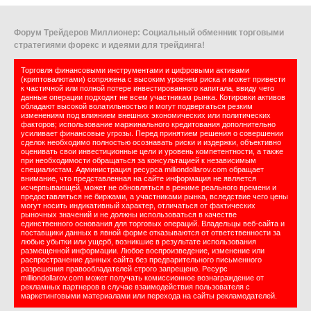
Форум Трейдеров Миллионер: Социальный обменник торговыми
стратегиями форекс и идеями для трейдинга!
Торговля финансовыми инструментами и цифровыми активами
(криптовалютами) сопряжена с высоким уровнем риска и может привести
к частичной или полной потере инвестированного капитала, ввиду чего
данные операции подходят не всем участникам рынка. Котировки активов
обладают высокой волатильностью и могут подвергаться резким
изменениям под влиянием внешних экономических или политических
факторов; использование маржинального кредитования дополнительно
усиливает финансовые угрозы. Перед принятием решения о совершении
сделок необходимо полностью осознавать риски и издержки, объективно
оценивать свои инвестиционные цели и уровень компетентности, а также
при необходимости обращаться за консультацией к независимым
специалистам. Администрация ресурса milliondollarov.com обращает
внимание, что представленная на сайте информация не является
исчерпывающей, может не обновляться в режиме реального времени и
предоставляться не биржами, а участниками рынка, вследствие чего цены
могут носить индикативный характер, отличаться от фактических
рыночных значений и не должны использоваться в качестве
единственного основания для торговых операций. Владельцы веб-сайта и
поставщики данных в явной форме отказываются от ответственности за
любые убытки или ущерб, возникшие в результате использования
размещенной информации. Любое воспроизведение, изменение или
распространение данных сайта без предварительного письменного
разрешения правообладателей строго запрещено. Ресурс
milliondollarov.com может получать комиссионное вознаграждение от
рекламных партнеров в случае взаимодействия пользователя с
маркетинговыми материалами или перехода на сайты рекламодателей.