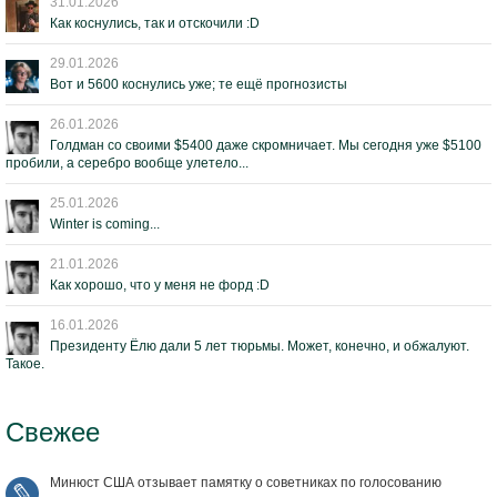
31.01.2026
Как коснулись, так и отскочили :D
29.01.2026
Вот и 5600 коснулись уже; те ещё прогнозисты
26.01.2026
Голдман со своими $5400 даже скромничает. Мы сегодня уже $5100
пробили, а серебро вообще улетело...
25.01.2026
Winter is coming...
21.01.2026
Как хорошо, что у меня не форд :D
16.01.2026
Президенту Ёлю дали 5 лет тюрьмы. Может, конечно, и обжалуют.
Такое.
Свежее
Минюст США отзывает памятку о советниках по голосованию