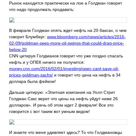
Рынок находится практически на лое а Голдман говорит
что надо продолжать продавать:
В феврале Голдман опять ждет нефть на 20 баксах, о чем
говорит Блумберг:
www.bloomberg.com/news/articles/2016-
02-09/goldman-sees-more-oil-swings-that-could-drag-price-
below-20
CNN цитируя Голдманов говорит что уже поздно спасать
нефть и у ОПЕК ничего не получится:
money.cnn.com/2016/02/01/investing/opec-cant-save-oil-
prices-goldman-sachs/
и говорит что цена на нефть в 34
доллара была фейком!
Дальше цитирую: «Элитная компания на Уолл Стрит
Голдман Сакс верит что цены на нефть уйдут ниже 26
долларов». И речь об этом идет 2 февраля! Все это
говорится с вот таким вот умным видом!
И знаете что меня удивляет здесь? То что Голдмановцы