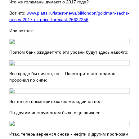
Что же голдманы думают о 2017 годе?
Вот что:
www.platts.ru/latest-news/oil/london/goldman-sachs-
raises-2017-oil-price-forecast-26622256
Или вот так:
Притом банк ожидает что
эти уровни будут здесь надолго:
Все вроде бы ничего, но… Посмотрите что голдман
пророчил по сипе:
Вы только посмотрите какие мелодии он пел!
По другим инструментам было еще эпичнее:
Итак, теперь вернемся снова к нефти и другим прогнозам.