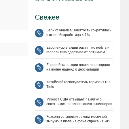
Свежее
Bank of America: занятость сократилась
в июле, безработица 4,1%
Европейские акции растут, но нефть и
геополитика сдерживают оптимизм
Европейские акции достигли рекордов
на волне надежд о деэскалации
Китайский госпокупатель тормозит Rio
Tinto
Минюст США отзывает памятку о
советниках по голосованию акционеров
Foxconn установил рекорд месячной
выручки в июле на фоне спроса на ИИ