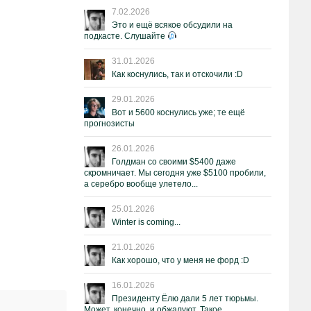
7.02.2026
Это и ещё всякое обсудили на
подкасте. Слушайте
31.01.2026
Как коснулись, так и отскочили :D
29.01.2026
Вот и 5600 коснулись уже; те ещё
прогнозисты
26.01.2026
Голдман со своими $5400 даже
скромничает. Мы сегодня уже $5100 пробили,
а серебро вообще улетело...
25.01.2026
Winter is coming...
21.01.2026
Как хорошо, что у меня не форд :D
16.01.2026
Президенту Ёлю дали 5 лет тюрьмы.
Может, конечно, и обжалуют. Такое.