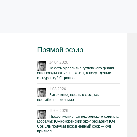
Прямой эфир
24.04.2026
То есть в развитие гугловского gemini
они вкладываться не хотят, а несут деньги
конкуренту? Странно...
1.03.2026
Биток вниз, нефть вверх, как
нестабилен этот мир...
19.02.2026
Продолжение южнокорейского сериала
(дорамы) Южнокорейский экс-президент Юн
Сок Ёль получил пожизненный срок — суд
признал...