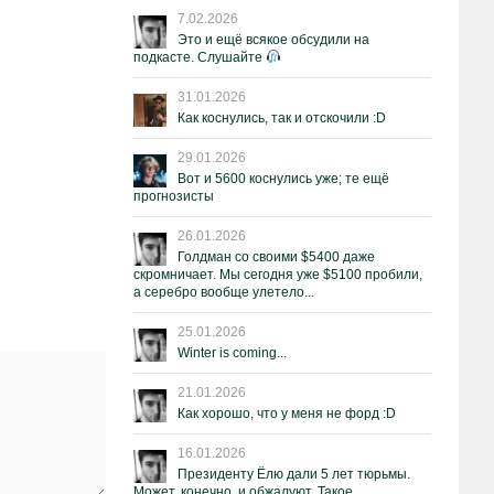
7.02.2026
Это и ещё всякое обсудили на
подкасте. Слушайте
31.01.2026
Как коснулись, так и отскочили :D
29.01.2026
Вот и 5600 коснулись уже; те ещё
прогнозисты
26.01.2026
Голдман со своими $5400 даже
скромничает. Мы сегодня уже $5100 пробили,
а серебро вообще улетело...
25.01.2026
Winter is coming...
21.01.2026
Как хорошо, что у меня не форд :D
16.01.2026
Президенту Ёлю дали 5 лет тюрьмы.
Может, конечно, и обжалуют. Такое.