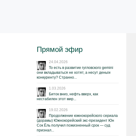
Прямой эфир
24.04.2026
То есть в развитие гугловского gemini
они вкладываться не хотят, а несут деньги
конкуренту? Странно...
1.03.2026
Биток вниз, нефть вверх, как
нестабилен этот мир...
19.02.2026
Продолжение южнокорейского сериала
(дорамы) Южнокорейский экс-президент Юн
Сок Ёль получил пожизненный срок — суд
признал...