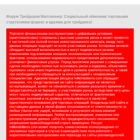
Форум Трейдеров Миллионер: Социальный обменник торговыми
стратегиями форекс и идеями для трейдинга!
Торговля финансовыми инструментами и цифровыми активами
(криптовалютами) сопряжена с высоким уровнем риска и может привести
к частичной или полной потере инвестированного капитала, ввиду чего
данные операции подходят не всем участникам рынка. Котировки активов
обладают высокой волатильностью и могут подвергаться резким
изменениям под влиянием внешних экономических или политических
факторов; использование маржинального кредитования дополнительно
усиливает финансовые угрозы. Перед принятием решения о совершении
сделок необходимо полностью осознавать риски и издержки, объективно
оценивать свои инвестиционные цели и уровень компетентности, а также
при необходимости обращаться за консультацией к независимым
специалистам. Администрация ресурса milliondollarov.com обращает
внимание, что представленная на сайте информация не является
исчерпывающей, может не обновляться в режиме реального времени и
предоставляться не биржами, а участниками рынка, вследствие чего цены
могут носить индикативный характер, отличаться от фактических
рыночных значений и не должны использоваться в качестве
единственного основания для торговых операций. Владельцы веб-сайта и
поставщики данных в явной форме отказываются от ответственности за
любые убытки или ущерб, возникшие в результате использования
размещенной информации. Любое воспроизведение, изменение или
распространение данных сайта без предварительного письменного
разрешения правообладателей строго запрещено. Ресурс
milliondollarov.com может получать комиссионное вознаграждение от
рекламных партнеров в случае взаимодействия пользователя с
маркетинговыми материалами или перехода на сайты рекламодателей.