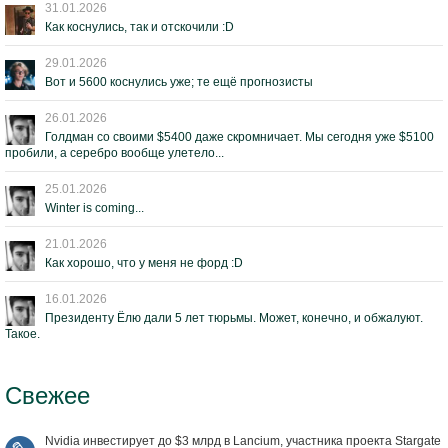
31.01.2026
Как коснулись, так и отскочили :D
29.01.2026
Вот и 5600 коснулись уже; те ещё прогнозисты
26.01.2026
Голдман со своими $5400 даже скромничает. Мы сегодня уже $5100
пробили, а серебро вообще улетело...
25.01.2026
Winter is coming...
21.01.2026
Как хорошо, что у меня не форд :D
16.01.2026
Президенту Ёлю дали 5 лет тюрьмы. Может, конечно, и обжалуют.
Такое.
Свежее
Nvidia инвестирует до $3 млрд в Lancium, участника проекта Stargate