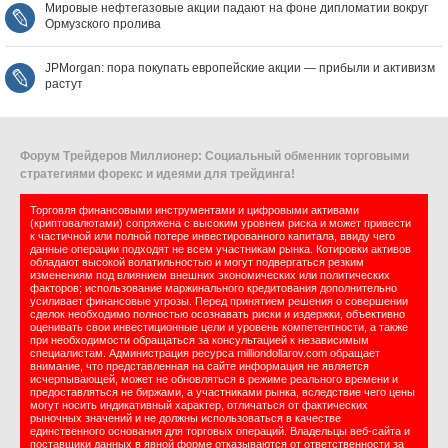
Мировые нефтегазовые акции падают на фоне дипломатии вокруг
Ормузского пролива
JPMorgan: пора покупать европейские акции — прибыли и активизм
растут
Форум Трейдеров Миллионер: Социальный обменник торговыми
стратегиями форекс и идеями для трейдинга!
Торговля финансовыми инструментами и цифровыми активами
(криптовалютами) сопряжена с высоким уровнем риска и может привести
к частичной или полной потере инвестированного капитала, ввиду чего
данные операции подходят не всем участникам рынка. Котировки активов
обладают высокой волатильностью и могут подвергаться резким
изменениям под влиянием внешних экономических или политических
факторов; использование маржинального кредитования дополнительно
усиливает финансовые угрозы. Перед принятием решения о совершении
сделок необходимо полностью осознавать риски и издержки, объективно
оценивать свои инвестиционные цели и уровень компетентности, а также
при необходимости обращаться за консультацией к независимым
специалистам. Администрация ресурса milliondollarov.com обращает
внимание, что представленная на сайте информация не является
исчерпывающей, может не обновляться в режиме реального времени и
предоставляться не биржами, а участниками рынка, вследствие чего цены
могут носить индикативный характер, отличаться от фактических
рыночных значений и не должны использоваться в качестве
единственного основания для торговых операций. Владельцы веб-сайта и
поставщики данных в явной форме отказываются от ответственности за