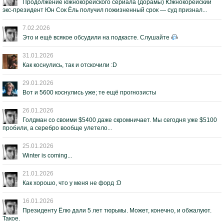
Продолжение южнокорейского сериала (дорамы) Южнокорейский
экс-президент Юн Сок Ёль получил пожизненный срок — суд признал...
7.02.2026
Это и ещё всякое обсудили на подкасте. Слушайте
31.01.2026
Как коснулись, так и отскочили :D
29.01.2026
Вот и 5600 коснулись уже; те ещё прогнозисты
26.01.2026
Голдман со своими $5400 даже скромничает. Мы сегодня уже $5100
пробили, а серебро вообще улетело...
25.01.2026
Winter is coming...
21.01.2026
Как хорошо, что у меня не форд :D
16.01.2026
Президенту Ёлю дали 5 лет тюрьмы. Может, конечно, и обжалуют.
Такое.