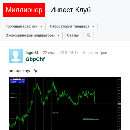
Миллионер
Инвест Клуб
Торговые графики
Лаборатория трейдера
Экономические индикаторы
Статьи
fagot61
22 июля 2016, 14:17
|
5 просмотров
GbpChf
передвинул t/p