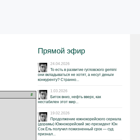
Прямой эфир
24.04.2026
То есть в развитие гугловского gemini
они вкладываться не хотят, а несут деньги
конкуренту? Странно...
1.03.2026
#
Биток вниз, нефть вверх, как
нестабилен этот мир...
19.02.2026
Продолжение южнокорейского сериала
(дорамы) Южнокорейский экс-президент Юн
Сок Ёль получил пожизненный срок — суд
признал...