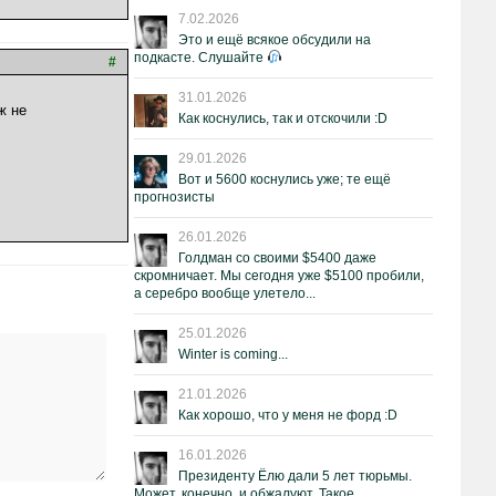
7.02.2026
Это и ещё всякое обсудили на
подкасте. Слушайте
#
31.01.2026
ж не
Как коснулись, так и отскочили :D
29.01.2026
Вот и 5600 коснулись уже; те ещё
прогнозисты
26.01.2026
Голдман со своими $5400 даже
скромничает. Мы сегодня уже $5100 пробили,
а серебро вообще улетело...
25.01.2026
Winter is coming...
21.01.2026
Как хорошо, что у меня не форд :D
16.01.2026
Президенту Ёлю дали 5 лет тюрьмы.
Может, конечно, и обжалуют. Такое.