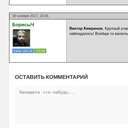
30 ноября 2017, 20:46
БорисыЧ
Виктор Кимринов
, Крупный уча
наблюдалось! Вообще то валюты 
Сила: 181.24
133.06
ОСТАВИТЬ КОММЕНТАРИЙ