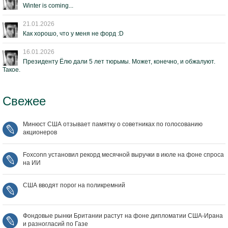
Winter is coming...
21.01.2026
Как хорошо, что у меня не форд :D
16.01.2026
Президенту Ёлю дали 5 лет тюрьмы. Может, конечно, и обжалуют.
Такое.
Свежее
Минюст США отзывает памятку о советниках по голосованию
акционеров
Foxconn установил рекорд месячной выручки в июле на фоне спроса
на ИИ
США вводят порог на поликремний
Фондовые рынки Британии растут на фоне дипломатии США‑Ирана
и разногласий по Газе