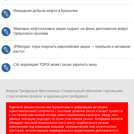
Рекордная добыча нефти в Бразилии
Мировые нефтегазовые акции падают на фоне дипломатии вокруг
Ормузского пролива
JPMorgan: пора покупать европейские акции — прибыли и активизм
растут
Citi: коррекция TOPIX может резко укрепить иену
Форум Трейдеров Миллионер: Социальный обменник торговыми
стратегиями форекс и идеями для трейдинга!
Торговля финансовыми инструментами и цифровыми активами
(криптовалютами) сопряжена с высоким уровнем риска и может привести
к частичной или полной потере инвестированного капитала, ввиду чего
данные операции подходят не всем участникам рынка. Котировки активов
обладают высокой волатильностью и могут подвергаться резким
изменениям под влиянием внешних экономических или политических
факторов; использование маржинального кредитования дополнительно