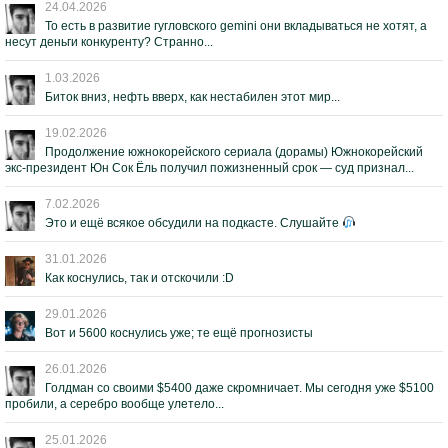
24.04.2026
То есть в развитие гугловского gemini они вкладываться не хотят, а
несут деньги конкуренту? Странно...
1.03.2026
Биток вниз, нефть вверх, как нестабилен этот мир...
19.02.2026
Продолжение южнокорейского сериала (дорамы) Южнокорейский
экс-президент Юн Сок Ёль получил пожизненный срок — суд признал...
7.02.2026
Это и ещё всякое обсудили на подкасте. Слушайте
31.01.2026
Как коснулись, так и отскочили :D
29.01.2026
Вот и 5600 коснулись уже; те ещё прогнозисты
26.01.2026
Голдман со своими $5400 даже скромничает. Мы сегодня уже $5100
пробили, а серебро вообще улетело...
25.01.2026