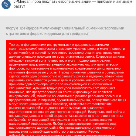
JPMorgan: пора покупать европейские акции — прибыли и активизм
растут
Форум Трейдеров Миллионер: Социальный обменник торговыми
стратегиями форекс и идеями для трейдинга!
Торговля финансовыми инструментами и цифровыми активами
(криптовалютами) сопряжена с высоким уровнем риска и может привести
к частичной или полной потере инвестированного капитала, ввиду чего
данные операции подходят не всем участникам рынка. Котировки активов
обладают высокой волатильностью и могут подвергаться резким
изменениям под влиянием внешних экономических или политических
факторов; использование маржинального кредитования дополнительно
усиливает финансовые угрозы. Перед принятием решения о совершении
сделок необходимо полностью осознавать риски и издержки, объективно
оценивать свои инвестиционные цели и уровень компетентности, а также
при необходимости обращаться за консультацией к независимым
специалистам. Администрация ресурса milliondollarov.com обращает
внимание, что представленная на сайте информация не является
исчерпывающей, может не обновляться в режиме реального времени и
предоставляться не биржами, а участниками рынка, вследствие чего цены
могут носить индикативный характер, отличаться от фактических
рыночных значений и не должны использоваться в качестве
единственного основания для торговых операций. Владельцы веб-сайта и
поставщики данных в явной форме отказываются от ответственности за
любые убытки или ущерб, возникшие в результате использования
размещенной информации. Любое воспроизведение, изменение или
распространение данных сайта без предварительного письменного
разрешения правообладателей строго запрещено. Ресурс
milliondollarov.com может получать комиссионное вознаграждение от