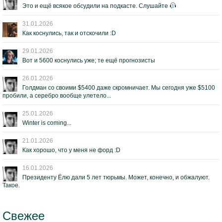
Это и ещё всякое обсудили на подкасте. Слушайте
31.01.2026
Как коснулись, так и отскочили :D
29.01.2026
Вот и 5600 коснулись уже; те ещё прогнозисты
26.01.2026
Голдман со своими $5400 даже скромничает. Мы сегодня уже $5100
пробили, а серебро вообще улетело...
25.01.2026
Winter is coming...
21.01.2026
Как хорошо, что у меня не форд :D
16.01.2026
Президенту Ёлю дали 5 лет тюрьмы. Может, конечно, и обжалуют.
Такое.
Свежее