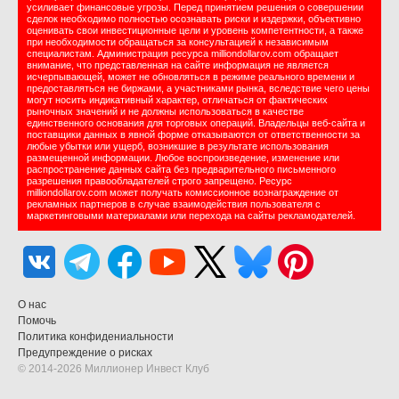
усиливает финансовые угрозы. Перед принятием решения о совершении
сделок необходимо полностью осознавать риски и издержки, объективно
оценивать свои инвестиционные цели и уровень компетентности, а также
при необходимости обращаться за консультацией к независимым
специалистам. Администрация ресурса milliondollarov.com обращает
внимание, что представленная на сайте информация не является
исчерпывающей, может не обновляться в режиме реального времени и
предоставляться не биржами, а участниками рынка, вследствие чего цены
могут носить индикативный характер, отличаться от фактических
рыночных значений и не должны использоваться в качестве
единственного основания для торговых операций. Владельцы веб-сайта и
поставщики данных в явной форме отказываются от ответственности за
любые убытки или ущерб, возникшие в результате использования
размещенной информации. Любое воспроизведение, изменение или
распространение данных сайта без предварительного письменного
разрешения правообладателей строго запрещено. Ресурс
milliondollarov.com может получать комиссионное вознаграждение от
рекламных партнеров в случае взаимодействия пользователя с
маркетинговыми материалами или перехода на сайты рекламодателей.
О нас
Помочь
Политика конфидениальности
Предупреждение о рисках
© 2014-2026 Миллионер Инвест Клуб