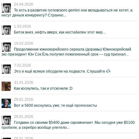
24.04.2026
То есть в развитие гугловского gemini они вкладываться не хотят, а
несут деньги конкуренту? Странно...
1.03.2026
Биток вниз, нефть вверх, как нестабилен этот мир...
19.02.2026
Продолжение южнокорейского сериала (дорамы) Южнокорейский
экс-президент Юн Сок Ёль получил пожизненный срок — суд признал...
7.02.2026
Это и ещё всякое обсудили на подкасте. Слушайте
31.01.2026
Как коснулись, так и отскочили :D
29.01.2026
Вот и 5600 коснулись уже; те ещё прогнозисты
26.01.2026
Голдман со своими $5400 даже скромничает. Мы сегодня уже $5100
пробили, а серебро вообще улетело...
25.01.2026