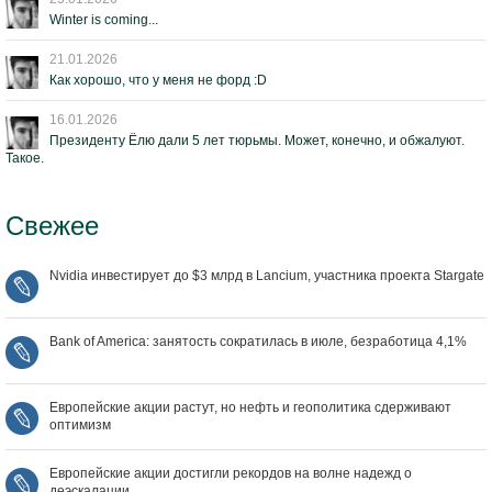
Winter is coming...
21.01.2026
Как хорошо, что у меня не форд :D
16.01.2026
Президенту Ёлю дали 5 лет тюрьмы. Может, конечно, и обжалуют.
Такое.
Свежее
Nvidia инвестирует до $3 млрд в Lancium, участника проекта Stargate
Bank of America: занятость сократилась в июле, безработица 4,1%
Европейские акции растут, но нефть и геополитика сдерживают
оптимизм
Европейские акции достигли рекордов на волне надежд о
деэскалации