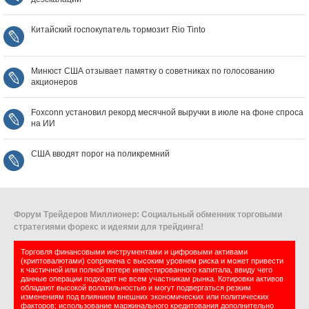
Китайский госпокупатель тормозит Rio Tinto
Минюст США отзывает памятку о советниках по голосованию
акционеров
Foxconn установил рекорд месячной выручки в июле на фоне спроса
на ИИ
США вводят порог на поликремний
Форум Трейдеров Миллионер: Социальный обменник торговыми
стратегиями форекс и идеями для трейдинга!
Торговля финансовыми инструментами и цифровыми активами
(криптовалютами) сопряжена с высоким уровнем риска и может привести
к частичной или полной потере инвестированного капитала, ввиду чего
данные операции подходят не всем участникам рынка. Котировки активов
обладают высокой волатильностью и могут подвергаться резким
изменениям под влиянием внешних экономических или политических
факторов; использование маржинального кредитования дополнительно