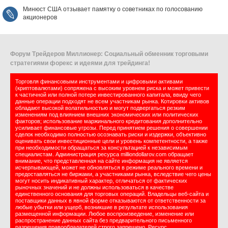
Минюст США отзывает памятку о советниках по голосованию
акционеров
Форум Трейдеров Миллионер: Социальный обменник торговыми
стратегиями форекс и идеями для трейдинга!
Торговля финансовыми инструментами и цифровыми активами
(криптовалютами) сопряжена с высоким уровнем риска и может привести
к частичной или полной потере инвестированного капитала, ввиду чего
данные операции подходят не всем участникам рынка. Котировки активов
обладают высокой волатильностью и могут подвергаться резким
изменениям под влиянием внешних экономических или политических
факторов; использование маржинального кредитования дополнительно
усиливает финансовые угрозы. Перед принятием решения о совершении
сделок необходимо полностью осознавать риски и издержки, объективно
оценивать свои инвестиционные цели и уровень компетентности, а также
при необходимости обращаться за консультацией к независимым
специалистам. Администрация ресурса milliondollarov.com обращает
внимание, что представленная на сайте информация не является
исчерпывающей, может не обновляться в режиме реального времени и
предоставляться не биржами, а участниками рынка, вследствие чего цены
могут носить индикативный характер, отличаться от фактических
рыночных значений и не должны использоваться в качестве
единственного основания для торговых операций. Владельцы веб-сайта и
поставщики данных в явной форме отказываются от ответственности за
любые убытки или ущерб, возникшие в результате использования
размещенной информации. Любое воспроизведение, изменение или
распространение данных сайта без предварительного письменного
разрешения правообладателей строго запрещено. Ресурс