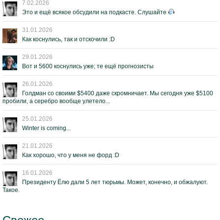
7.02.2026
Это и ещё всякое обсудили на подкасте. Слушайте
31.01.2026
Как коснулись, так и отскочили :D
29.01.2026
Вот и 5600 коснулись уже; те ещё прогнозисты
26.01.2026
Голдман со своими $5400 даже скромничает. Мы сегодня уже $5100
пробили, а серебро вообще улетело...
25.01.2026
Winter is coming...
21.01.2026
Как хорошо, что у меня не форд :D
16.01.2026
Президенту Ёлю дали 5 лет тюрьмы. Может, конечно, и обжалуют.
Такое.