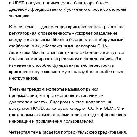
и UPST, получат преимущества благодаря более
дешевому фондированию и усилению спроса со стороны
заемщиков.
Вторая тема — дивергенция криптовалютного рынка, где
регуляторная определенность «ускоряет разделение
между волатильным Bitcoin и быстро масштабируемыми
стейблкоинами, обеспеченными долларом США».
Аналитики Mizuho отмечают, что стейблкоины «могут все
больше доминировать в реальном использовании». Это
изменение способно фундаментально перестроить
криптовалютную экосистему в пользу более стабильных
инструментов.
Третьим трендом эксперты называют рынки
предсказаний, которые «становятся значимым
двигателем роста». Лидером на этом направлении
выступает HOOD, за которым следуют COIN и GEMI. Эти
платформы открывают новые горизонты для финансовых
инноваций и привлечения пользователей.
Четвертая тема касается потребительского кредитования,