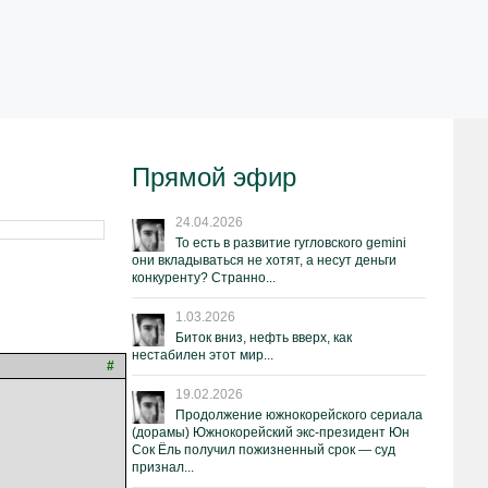
Прямой эфир
24.04.2026
То есть в развитие гугловского gemini
они вкладываться не хотят, а несут деньги
конкуренту? Странно...
1.03.2026
Биток вниз, нефть вверх, как
нестабилен этот мир...
#
19.02.2026
Продолжение южнокорейского сериала
(дорамы) Южнокорейский экс-президент Юн
Сок Ёль получил пожизненный срок — суд
признал...