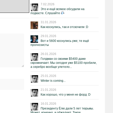
7.02.2026
Это и ещё всякое обсудили на
подкасте. Слушайте
31.01.2026
Как коснулись, так и отскочили :D
29.01.2026
Вот и 5600 коснулись уже; те ещё
прогнозисты
26.01.2026
Голдман со своими $5400 даже
скромничает. Мы сегодня уже $5100 пробили,
а серебро вообще улетело...
25.01.2026
Winter is coming...
21.01.2026
Как хорошо, что у меня не форд :D
16.01.2026
Президенту Ёлю дали 5 лет тюрьмы.
Может, конечно, и обжалуют. Такое.