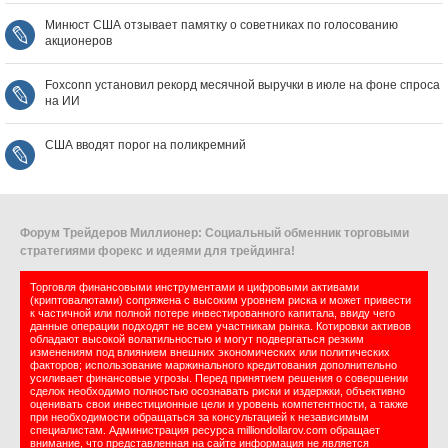
Минюст США отзывает памятку о советниках по голосованию
акционеров
Foxconn установил рекорд месячной выручки в июле на фоне спроса
на ИИ
США вводят порог на поликремний
Форум Трейдеров Миллионер: Социальный обменник торговыми
стратегиями форекс и идеями для трейдинга!
Торговля финансовыми инструментами и цифровыми активами
(криптовалютами) сопряжена с высоким уровнем риска и может привести
к частичной или полной потере инвестированного капитала, ввиду чего
данные операции подходят не всем участникам рынка. Котировки активов
обладают высокой волатильностью и могут подвергаться резким
изменениям под влиянием внешних экономических или политических
факторов; использование маржинального кредитования дополнительно
усиливает финансовые угрозы. Перед принятием решения о совершении
сделок необходимо полностью осознавать риски и издержки, объективно
оценивать свои инвестиционные цели и уровень компетентности, а также
при необходимости обращаться за консультацией к независимым
специалистам. Администрация ресурса milliondollarov.com обращает
внимание, что представленная на сайте информация не является