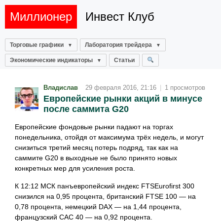
Миллионер
Инвест Клуб
Торговые графики
Лаборатория трейдера
Экономические индикаторы
Статьи
Владислав
29 февраля 2016, 21:16
|
1 просмотров
Европейские рынки акций в минусе
после саммита G20
Европейские фондовые рынки падают на торгах
понедельника, отойдя от максимума трёх недель, и могут
снизиться третий месяц потерь подряд, так как на
саммите G20 в выходные не было принято новых
конкретных мер для усиления роста.
К 12:12 МСК панъевропейский индекс FTSEurofirst 300
снизился на 0,95 процента, британский FTSE 100 — на
0,78 процента, немецкий DAX — на 1,44 процента,
французский CAC 40 — на 0,92 процента.