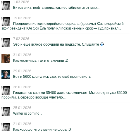
1.03.2026
Биток вниз, нефть вверх, как нестабилен этот мир...
19.02.2026
Продолжение южнокорейского сериала (дорамы) Южнокорейский
экс-президент Юн Сок Ёль получил пожизненный срок — суд признал...
7.02.2026
Это и ещё всякое обсудили на подкасте. Слушайте
31.01.2026
Как коснулись, так и отскочили :D
29.01.2026
Вот и 5600 коснулись уже; те ещё прогнозисты
26.01.2026
Голдман со своими $5400 даже скромничает. Мы сегодня уже $5100
пробили, а серебро вообще улетело...
25.01.2026
Winter is coming...
21.01.2026
Как хорошо, что у меня не форд :D