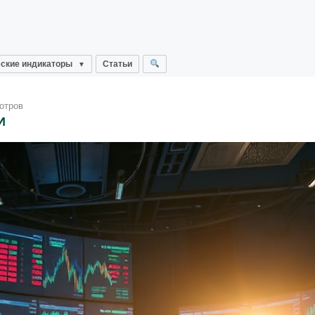
ские индикаторы
Статьи
отров
И