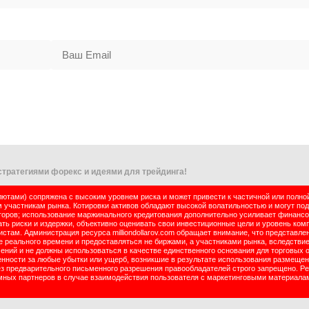
тратегиями форекс и идеями для трейдинга!
тами) сопряжена с высоким уровнем риска и может привести к частичной или полно
м участникам рынка. Котировки активов обладают высокой волатильностью и могут по
оров; использование маржинального кредитования дополнительно усиливает финансо
ь риски и издержки, объективно оценивать свои инвестиционные цели и уровень комп
там. Администрация ресурса milliondollarov.com обращает внимание, что представле
реального времени и предоставляться не биржами, а участниками рынка, вследствие
чений и не должны использоваться в качестве единственного основания для торговых 
енности за любые убытки или ущерб, возникшие в результате использования размеще
ез предварительного письменного разрешения правообладателей строго запрещено. Р
ламных партнеров в случае взаимодействия пользователя с маркетинговыми материала