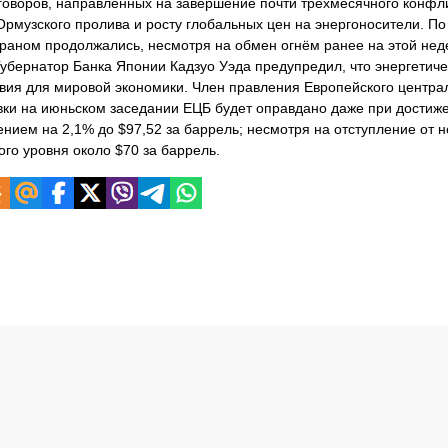
говоров, направленных на завершение почти трёхмесячного конфл
рмузского пролива и росту глобальных цен на энергоносители. По
раном продолжались, несмотря на обмен огнём ранее на этой неде
убернатор Банка Японии Кадзуо Уэда предупредил, что энергетиче
вия для мировой экономики. Член правления Европейского центра
вки на июньском заседании ЕЦБ будет оправдано даже при достиж
нием на 2,1% до $97,52 за баррель; несмотря на отступление от 
о уровня около $70 за баррель.