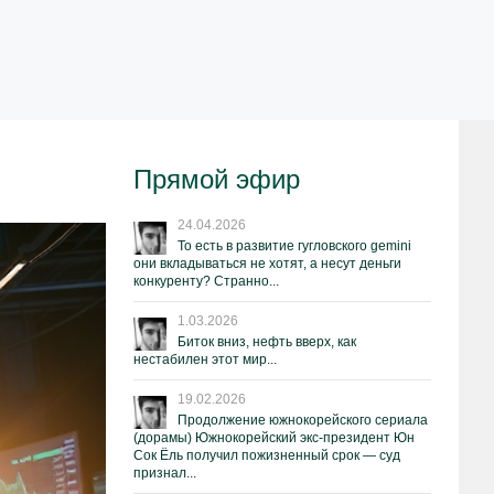
Прямой эфир
24.04.2026
То есть в развитие гугловского gemini
они вкладываться не хотят, а несут деньги
конкуренту? Странно...
1.03.2026
Биток вниз, нефть вверх, как
нестабилен этот мир...
19.02.2026
Продолжение южнокорейского сериала
(дорамы) Южнокорейский экс-президент Юн
Сок Ёль получил пожизненный срок — суд
признал...