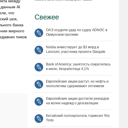
икта между
 данным Al
ле, что
Свежее
ский шок,
льного банка
ОАЭ осудили удар по судну ADNOC в
ении мирного
Ормузском проливе
недавних пиков
Nvidia инвестирует до $3 млрд в
Lancium, участника проекта Stargate
Bank of America: занятость сократилась
в июле, безработица 4,1%
Европейские акции растут, но нефть и
геополитика сдерживают оптимизм
Европейские акции достигли рекордов
на волне надежд о деэскалации
Китайский госпокупатель тормозит Rio
Tinto