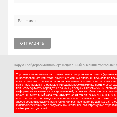
Форум Трейдеров Миллионер: Социальный обменник торговыми с
Торговля финансовыми инструментами и цифровыми активами (криптовалю
инвестированного капитала, ввиду чего данные операции подходят не все
изменениям под влиянием внешних экономических или политических факт
принятием решения о совершении сделок необходимо полностью осознават
при необходимости обращаться за консультацией к независимым специалис
информация не является исчерпывающей, может не обновляться в режиме 
носить индикативный характер, отличаться от фактических рыночных зна
веб-сайта и поставщики данных в явной форме отказываются от ответств
Любое воспроизведение, изменение или распространение данных сайта б
milliondollarov.com может получать комиссионное вознаграждение от рек
сайты рекламодателей.