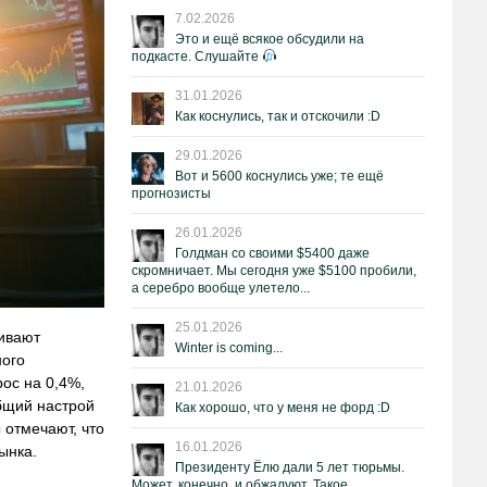
7.02.2026
Это и ещё всякое обсудили на
подкасте. Слушайте
31.01.2026
Как коснулись, так и отскочили :D
29.01.2026
Вот и 5600 коснулись уже; те ещё
прогнозисты
26.01.2026
Голдман со своими $5400 даже
скромничает. Мы сегодня уже $5100 пробили,
а серебро вообще улетело...
25.01.2026
ивают
Winter is coming...
ного
ос на 0,4%,
21.01.2026
общий настрой
Как хорошо, что у меня не форд :D
отмечают, что
16.01.2026
ынка.
Президенту Ёлю дали 5 лет тюрьмы.
Может, конечно, и обжалуют. Такое.