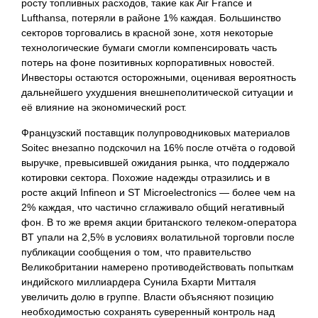
росту топливных расходов, такие как Air France и
Lufthansa, потеряли в районе 1% каждая. Большинство
секторов торговались в красной зоне, хотя некоторые
технологические бумаги смогли компенсировать часть
потерь на фоне позитивных корпоративных новостей.
Инвесторы остаются осторожными, оценивая вероятность
дальнейшего ухудшения внешнеполитической ситуации и
её влияние на экономический рост.
Французский поставщик полупроводниковых материалов
Soitec внезапно подскочил на 16% после отчёта о годовой
выручке, превысившей ожидания рынка, что поддержало
котировки сектора. Похожие надежды отразились и в
росте акций Infineon и ST Microelectronics — более чем на
2% каждая, что частично сглаживало общий негативный
фон. В то же время акции британского телеком-оператора
BT упали на 2,5% в условиях волатильной торговли после
публикации сообщения о том, что правительство
Великобритании намерено противодействовать попыткам
индийского миллиардера Сунила Бхарти Митталя
увеличить долю в группе. Власти объясняют позицию
необходимостью сохранять суверенный контроль над