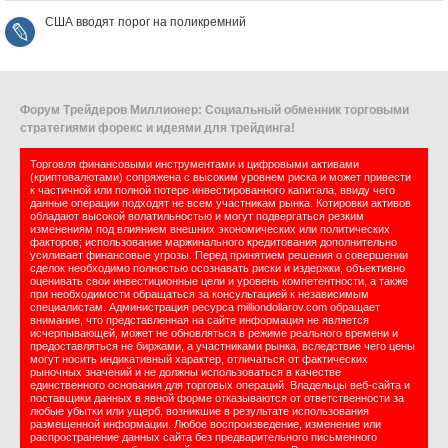
США вводят порог на поликремний
Форум Трейдеров Миллионер: Социальный обменник торговыми
стратегиями форекс и идеями для трейдинга!
Торговля финансовыми инструментами и цифровыми активами
(криптовалютами) сопряжена с высоким уровнем риска и может привести
к частичной или полной потере инвестированного капитала, ввиду чего
данные операции подходят не всем участникам рынка. Котировки активов
обладают высокой волатильностью и могут подвергаться резким
изменениям под влиянием внешних экономических или политических
факторов; использование маржинального кредитования дополнительно
усиливает финансовые угрозы. Перед принятием решения о совершении
сделок необходимо полностью осознавать риски и издержки, объективно
оценивать свои инвестиционные цели и уровень компетентности, а также
при необходимости обращаться за консультацией к независимым
специалистам. Администрация ресурса milliondollarov.com обращает
внимание, что представленная на сайте информация не является
исчерпывающей, может не обновляться в режиме реального времени и
предоставляться не биржами, а участниками рынка, вследствие чего цены
могут носить индикативный характер, отличаться от фактических
рыночных значений и не должны использоваться в качестве
единственного основания для торговых операций. Владельцы веб-сайта и
поставщики данных в явной форме отказываются от ответственности за
любые убытки или ущерб, возникшие в результате использования
размещенной информации. Любое воспроизведение, изменение или
распространение данных сайта без предварительного письменного