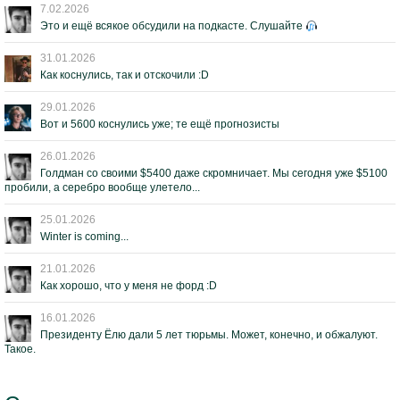
7.02.2026
Это и ещё всякое обсудили на подкасте. Слушайте
31.01.2026
Как коснулись, так и отскочили :D
29.01.2026
Вот и 5600 коснулись уже; те ещё прогнозисты
26.01.2026
Голдман со своими $5400 даже скромничает. Мы сегодня уже $5100
пробили, а серебро вообще улетело...
25.01.2026
Winter is coming...
21.01.2026
Как хорошо, что у меня не форд :D
16.01.2026
Президенту Ёлю дали 5 лет тюрьмы. Может, конечно, и обжалуют.
Такое.