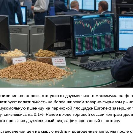
ижение во вторник, отступив от двухмесячного максимума на фо
изируют волатильность на более широком товарно-сырьевом рынке
а мукомольную пшеницу на парижской площадке Euronext завершил 
у, снизившись на 0,1%. Ранее в ходе торговой сессии контракт дост
ого превысив двухмесячный пик, зафиксированный в пятницу.
сстановления цен на сырую нефть и драгоценные металлы после с