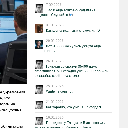
7.02.2026
Это и ещё всякое обсудили на
подкасте. Слушайте
31.01.2026
Как коснулись, так и отскочили :D
29.01.2026
Вот и 5600 коснулись уже; те ещё
прогнозисты
26.01.2026
Голдман со своими $5400 даже
скромничает. Мы сегодня уже $5100 пробили,
а серебро вообще улетело...
25.01.2026
Winter is coming...
не укрепления
, что
21.01.2026
торги на
Как хорошо, что у меня не форд :D
игал уровня
16.01.2026
Президенту Ёлю дали 5 лет тюрьмы.
табилизации
Может, конечно, и обжалуют. Такое.