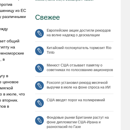
против
пшеницу из ЕС
Свежее
ду различными
ежду
Европейские акции достигли рекордов
на волне надежд о деэскалации
вает общий
гипту на
Китайский госпокупатель тормозит Rio
Tinto
земноморские
, в
Минюст США отзывает памятку о
советниках по голосованию акционеров
гу в
е ценовое
Foxconn установил рекорд месячной
выручки в июле на фоне спроса на ИИ
 мягкой
о в июле, что
 вторник.
США вводят порог на поликремний
лов в
Фондовые рынки Британии растут на
фоне дипломатии США‑Ирана и
разногласий по Газе