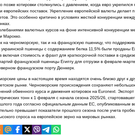
 позже котировки столкнулись с давлением, когда евро укрепился 
ти европейских поставок. Укрепление европейской валюты делает 
тов. Это особенно критично в условиях жесткой конкуренции меж
нках.
олебаниями валютных курсов на фоне интенсивной конкуренции м
 и Марокко.
ак на черноморскую, так и на французскую пшеницу, что поддержи
и украинской пшеницы с содержанием белка 11,5% были проданы Е
 включая стоимость и фрахт для краткосрочной поставки в среди
партий французской пшеницы Египту для отгрузки в феврале-марте
северном французском порту Дюнкерк.
орские цены в настоящее время находятся очень близко друг к дру
ипетском рынке. Черноморские происхождения сохраняют небольшо
нений обменного курса и движения котировок на Euronext. Экспорт
рических тонн к 1 февраля с начала сезона 2025/26, стартовавшег
шлого года согласно официальным данным ЕС, опубликованным во
ительно превышает показатели прошлого сезона после учета пробе
ысокого спроса на европейское зерно на мировых рынках.