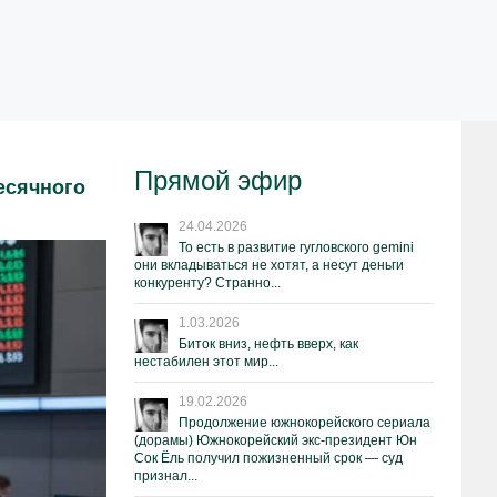
Прямой эфир
есячного
24.04.2026
То есть в развитие гугловского gemini
они вкладываться не хотят, а несут деньги
конкуренту? Странно...
1.03.2026
Биток вниз, нефть вверх, как
нестабилен этот мир...
19.02.2026
Продолжение южнокорейского сериала
(дорамы) Южнокорейский экс-президент Юн
Сок Ёль получил пожизненный срок — суд
признал...