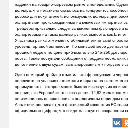
падения на товарно-сырьевом рынке в понедельник. Однако
доллара, что негативно сказалось на конкурентоспособнос
дороже для покупателей, использующих доллары для расче
экспортными происхождениями на ключевых импортных ры
Трейдеры пристально следят за движением фьючерсов и к
экспортерами на таких важных рынках импорта, как Египет
Участники рынка отмечают стабильный египетский спрос к
уровень торговой активности. По меньшей мере две парти
прошлой неделе по цене приблизительно 245-250 долларов
порты. Также поступали сообщения о продаже нескольких 
дополнение к двум судам, запланированным к погрузке в 
Один немецкий трейдер отметил, что французские и черном
пересчете на условиях стоимости и фрахта на важном ег
преимущество, которое может быстро исчезнуть из-за изме
пшеницы из Европейского союза достиг 12,82 миллиона мет
не изменилось по сравнению с аналогичным периодом про
Аналитики оценивают, что фактический экспорт из ЕС знач
официальных цифрах, что свидетельствует о сохранении в