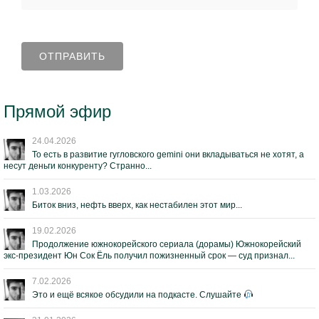
Прямой эфир
24.04.2026
То есть в развитие гугловского gemini они вкладываться не хотят, а
несут деньги конкуренту? Странно...
1.03.2026
Биток вниз, нефть вверх, как нестабилен этот мир...
19.02.2026
Продолжение южнокорейского сериала (дорамы) Южнокорейский
экс-президент Юн Сок Ёль получил пожизненный срок — суд признал...
7.02.2026
Это и ещё всякое обсудили на подкасте. Слушайте