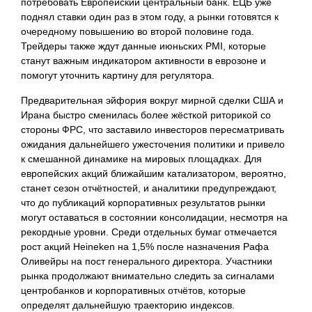
потребовать Европейский центральный банк. ЕЦБ уже
поднял ставки один раз в этом году, а рынки готовятся к
очередному повышению во второй половине года.
Трейдеры также ждут данные июньских PMI, которые
станут важным индикатором активности в еврозоне и
помогут уточнить картину для регулятора.
Предварительная эйфория вокруг мирной сделки США и
Ирана быстро сменилась более жёсткой риторикой со
стороны ФРС, что заставило инвесторов пересматривать
ожидания дальнейшего ужесточения политики и привело
к смешанной динамике на мировых площадках. Для
европейских акций ближайшим катализатором, вероятно,
станет сезон отчётностей, и аналитики предупреждают,
что до публикаций корпоративных результатов рынки
могут оставаться в состоянии консолидации, несмотря на
рекордные уровни. Среди отдельных бумаг отмечается
рост акций Heineken на 1,5% после назначения Рафа
Оливейры на пост генерального директора. Участники
рынка продолжают внимательно следить за сигналами
центробанков и корпоративных отчётов, которые
определят дальнейшую траекторию индексов.