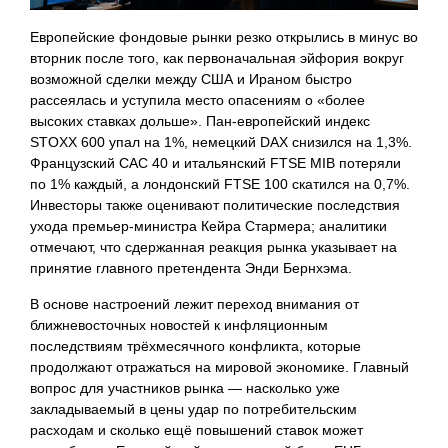
Европейские фондовые рынки резко открылись в минус во
вторник после того, как первоначальная эйфория вокруг
возможной сделки между США и Ираном быстро
рассеялась и уступила место опасениям о «более
высоких ставках дольше». Пан‑европейский индекс
STOXX 600 упал на 1%, немецкий DAX снизился на 1,3%.
Французский CAC 40 и итальянский FTSE MIB потеряли
по 1% каждый, а лондонский FTSE 100 скатился на 0,7%.
Инвесторы также оценивают политические последствия
ухода премьер-министра Кейра Стармера; аналитики
отмечают, что сдержанная реакция рынка указывает на
принятие главного претендента Энди Бернхэма.
В основе настроений лежит переход внимания от
ближневосточных новостей к инфляционным
последствиям трёхмесячного конфликта, которые
продолжают отражаться на мировой экономике. Главный
вопрос для участников рынка — насколько уже
закладываемый в цены удар по потребительским
расходам и сколько ещё повышений ставок может