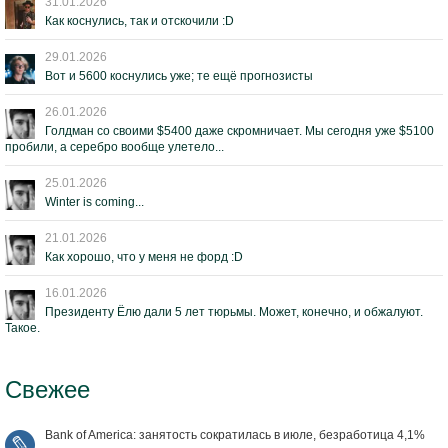
31.01.2026
Как коснулись, так и отскочили :D
29.01.2026
Вот и 5600 коснулись уже; те ещё прогнозисты
26.01.2026
Голдман со своими $5400 даже скромничает. Мы сегодня уже $5100
пробили, а серебро вообще улетело...
25.01.2026
Winter is coming...
21.01.2026
Как хорошо, что у меня не форд :D
16.01.2026
Президенту Ёлю дали 5 лет тюрьмы. Может, конечно, и обжалуют.
Такое.
Свежее
Bank of America: занятость сократилась в июле, безработица 4,1%