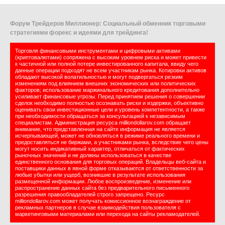
Форум Трейдеров Миллионер: Социальный обменник торговыми
стратегиями форекс и идеями для трейдинга!
Торговля финансовыми инструментами и цифровыми активами
(криптовалютами) сопряжена с высоким уровнем риска и может привести
к частичной или полной потере инвестированного капитала, ввиду чего
данные операции подходят не всем участникам рынка. Котировки активов
обладают высокой волатильностью и могут подвергаться резким
изменениям под влиянием внешних экономических или политических
факторов; использование маржинального кредитования дополнительно
усиливает финансовые угрозы. Перед принятием решения о совершении
сделок необходимо полностью осознавать риски и издержки, объективно
оценивать свои инвестиционные цели и уровень компетентности, а также
при необходимости обращаться за консультацией к независимым
специалистам. Администрация ресурса milliondollarov.com обращает
внимание, что представленная на сайте информация не является
исчерпывающей, может не обновляться в режиме реального времени и
предоставляться не биржами, а участниками рынка, вследствие чего цены
могут носить индикативный характер, отличаться от фактических
рыночных значений и не должны использоваться в качестве
единственного основания для торговых операций. Владельцы веб-сайта и
поставщики данных в явной форме отказываются от ответственности за
любые убытки или ущерб, возникшие в результате использования
размещенной информации. Любое воспроизведение, изменение или
распространение данных сайта без предварительного письменного
разрешения правообладателей строго запрещено. Ресурс
milliondollarov.com может получать комиссионное вознаграждение от
рекламных партнеров в случае взаимодействия пользователя с
маркетинговыми материалами или перехода на сайты рекламодателей.