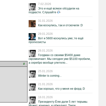
7.02.2026
Это и ещё всякое обсудили на
подкасте. Слушайте
31.01.2026
Как коснулись, так и отскочили :D
29.01.2026
Вот и 5600 коснулись уже; те ещё
прогнозисты
26.01.2026
Голдман со своими $5400 даже
скромничает. Мы сегодня уже $5100 пробили,
а серебро вообще улетело...
#
25.01.2026
Winter is coming...
21.01.2026
Как хорошо, что у меня не форд :D
16.01.2026
Президенту Ёлю дали 5 лет тюрьмы.
Может, конечно, и обжалуют. Такое.