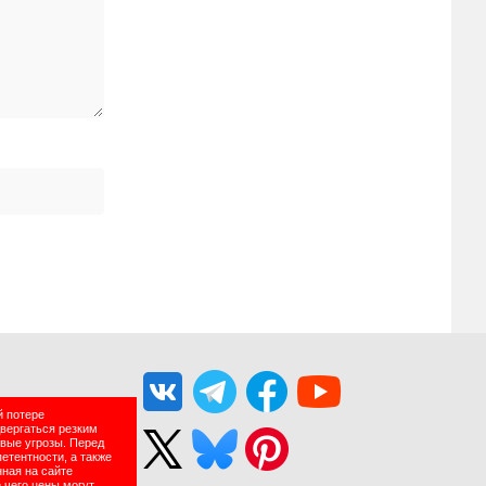
й потере
двергаться резким
вые угрозы. Перед
етентности, а также
нная на сайте
 чего цены могут