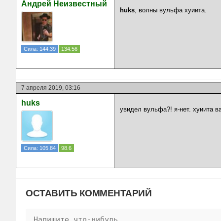
Андрей Неизвестный
huks
, волны вульфа хуиита.
Сила: 144.39
134.56
7 апреля 2019, 03:16
huks
увидел вульфа?! я-нет. хуиита 
Сила: 105.84
98.6
ОСТАВИТЬ КОММЕНТАРИЙ