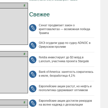
#
Свежее
Сенат продвигает закон о
криптовалютах — возможная победа
Трампа
ОАЭ осудили удар по судну ADNOC в
Ормузском проливе
#
Nvidia инвестирует до $3 млрд в
Lancium, участника проекта Stargate
Bank of America: занятость сократилась
в июле, безработица 4,1%
Европейские акции растут, но нефть и
геополитика сдерживают оптимизм
Европейские акции достигли рекордов
#
на волне надежд о деэскалации