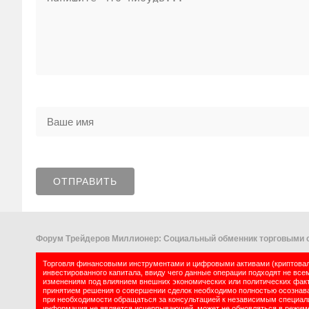
Форум Трейдеров Миллионер: Социальный обменник торговыми с
Торговля финансовыми инструментами и цифровыми активами (криптовалю
инвестированного капитала, ввиду чего данные операции подходят не все
изменениям под влиянием внешних экономических или политических факт
принятием решения о совершении сделок необходимо полностью осознават
при необходимости обращаться за консультацией к независимым специалис
информация не является исчерпывающей, может не обновляться в режиме 