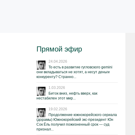
Прямой эфир
24.04.2026
То есть в развитие гугловского gemini
они вкладываться не хотят, а несут деньги
конкуренту? Странно...
1.03.2026
Биток вниз, нефть вверх, как
нестабилен этот мир...
19.02.2026
Продолжение южнокорейского сериала
(дорамы) Южнокорейский экс-президент Юн
Сок Ёль получил пожизненный срок — суд
признал...