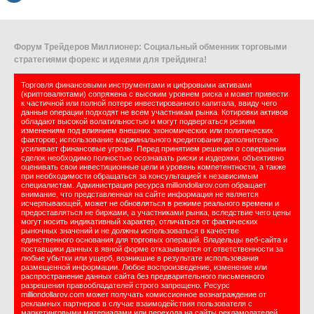
Форум Трейдеров Миллионер: Социальный обменник торговыми
стратегиями форекс и идеями для трейдинга!
Торговля финансовыми инструментами и цифровыми активами
(криптовалютами) сопряжена с высоким уровнем риска и может привести
к частичной или полной потере инвестированного капитала, ввиду чего
данные операции подходят не всем участникам рынка. Котировки активов
обладают высокой волатильностью и могут подвергаться резким
изменениям под влиянием внешних экономических или политических
факторов; использование маржинального кредитования дополнительно
усиливает финансовые угрозы. Перед принятием решения о совершении
сделок необходимо полностью осознавать риски и издержки, объективно
оценивать свои инвестиционные цели и уровень компетентности, а также
при необходимости обращаться за консультацией к независимым
специалистам. Администрация ресурса milliondollarov.com обращает
внимание, что представленная на сайте информация не является
исчерпывающей, может не обновляться в режиме реального времени и
предоставляться не биржами, а участниками рынка, вследствие чего цены
могут носить индикативный характер, отличаться от фактических
рыночных значений и не должны использоваться в качестве
единственного основания для торговых операций. Владельцы веб-сайта и
поставщики данных в явной форме отказываются от ответственности за
любые убытки или ущерб, возникшие в результате использования
размещенной информации. Любое воспроизведение, изменение или
распространение данных сайта без предварительного письменного
разрешения правообладателей строго запрещено. Ресурс
milliondollarov.com может получать комиссионное вознаграждение от
рекламных партнеров в случае взаимодействия пользователя с
маркетинговыми материалами или перехода на сайты рекламодателей.