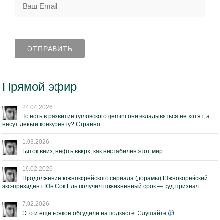
Прямой эфир
24.04.2026
То есть в развитие гугловского gemini они вкладываться не хотят, а
несут деньги конкуренту? Странно...
1.03.2026
Биток вниз, нефть вверх, как нестабилен этот мир...
19.02.2026
Продолжение южнокорейского сериала (дорамы) Южнокорейский
экс-президент Юн Сок Ёль получил пожизненный срок — суд признал...
7.02.2026
Это и ещё всякое обсудили на подкасте. Слушайте