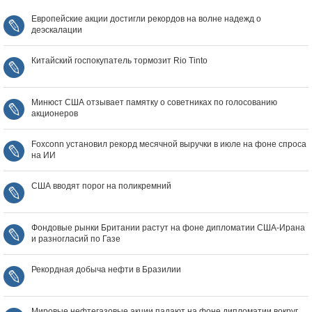
Европейские акции достигли рекордов на волне надежд о
деэскалации
Китайский госпокупатель тормозит Rio Tinto
Минюст США отзывает памятку о советниках по голосованию
акционеров
Foxconn установил рекорд месячной выручки в июле на фоне спроса
на ИИ
США вводят порог на поликремний
Фондовые рынки Британии растут на фоне дипломатии США‑Ирана
и разногласий по Газе
Рекордная добыча нефти в Бразилии
Мировые нефтегазовые акции падают на фоне дипломатии вокруг