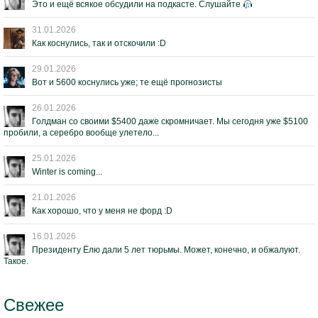
Это и ещё всякое обсудили на подкасте. Слушайте
31.01.2026
Как коснулись, так и отскочили :D
29.01.2026
Вот и 5600 коснулись уже; те ещё прогнозисты
26.01.2026
Голдман со своими $5400 даже скромничает. Мы сегодня уже $5100
пробили, а серебро вообще улетело...
25.01.2026
Winter is coming...
21.01.2026
Как хорошо, что у меня не форд :D
16.01.2026
Президенту Ёлю дали 5 лет тюрьмы. Может, конечно, и обжалуют.
Такое.
Свежее