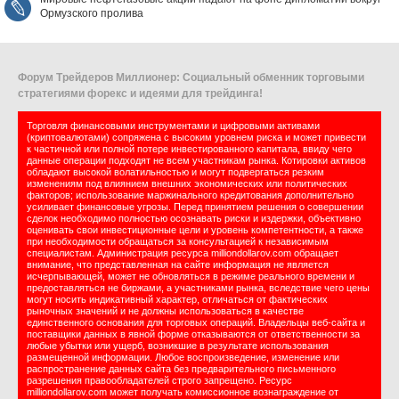
Ормузского пролива
Форум Трейдеров Миллионер: Социальный обменник торговыми
стратегиями форекс и идеями для трейдинга!
Торговля финансовыми инструментами и цифровыми активами
(криптовалютами) сопряжена с высоким уровнем риска и может привести
к частичной или полной потере инвестированного капитала, ввиду чего
данные операции подходят не всем участникам рынка. Котировки активов
обладают высокой волатильностью и могут подвергаться резким
изменениям под влиянием внешних экономических или политических
факторов; использование маржинального кредитования дополнительно
усиливает финансовые угрозы. Перед принятием решения о совершении
сделок необходимо полностью осознавать риски и издержки, объективно
оценивать свои инвестиционные цели и уровень компетентности, а также
при необходимости обращаться за консультацией к независимым
специалистам. Администрация ресурса milliondollarov.com обращает
внимание, что представленная на сайте информация не является
исчерпывающей, может не обновляться в режиме реального времени и
предоставляться не биржами, а участниками рынка, вследствие чего цены
могут носить индикативный характер, отличаться от фактических
рыночных значений и не должны использоваться в качестве
единственного основания для торговых операций. Владельцы веб-сайта и
поставщики данных в явной форме отказываются от ответственности за
любые убытки или ущерб, возникшие в результате использования
размещенной информации. Любое воспроизведение, изменение или
распространение данных сайта без предварительного письменного
разрешения правообладателей строго запрещено. Ресурс
milliondollarov.com может получать комиссионное вознаграждение от