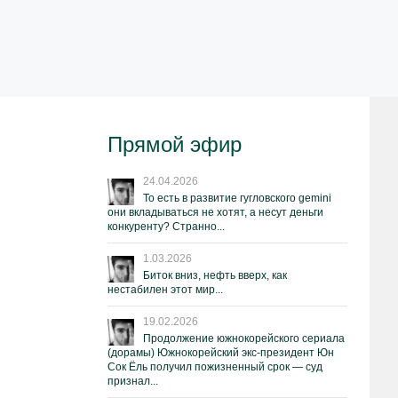
Прямой эфир
24.04.2026
То есть в развитие гугловского gemini
они вкладываться не хотят, а несут деньги
конкуренту? Странно...
1.03.2026
Биток вниз, нефть вверх, как
нестабилен этот мир...
19.02.2026
Продолжение южнокорейского сериала
(дорамы) Южнокорейский экс-президент Юн
Сок Ёль получил пожизненный срок — суд
признал...