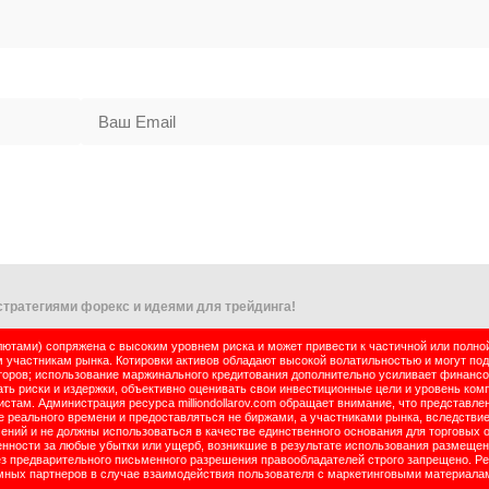
тратегиями форекс и идеями для трейдинга!
тами) сопряжена с высоким уровнем риска и может привести к частичной или полно
м участникам рынка. Котировки активов обладают высокой волатильностью и могут по
оров; использование маржинального кредитования дополнительно усиливает финансо
ь риски и издержки, объективно оценивать свои инвестиционные цели и уровень комп
там. Администрация ресурса milliondollarov.com обращает внимание, что представле
реального времени и предоставляться не биржами, а участниками рынка, вследствие
чений и не должны использоваться в качестве единственного основания для торговых 
енности за любые убытки или ущерб, возникшие в результате использования размеще
ез предварительного письменного разрешения правообладателей строго запрещено. Р
ламных партнеров в случае взаимодействия пользователя с маркетинговыми материала