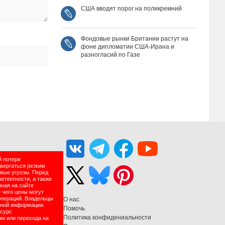
США вводят порог на поликремний
Фондовые рынки Британии растут на
фоне дипломатии США‑Ирана и
разногласий по Газе
й потере
двергаться резким
вые угрозы. Перед
етентности, а также
нная на сайте
 чего цены могут
операций. Владельцы
О нас
нной информации.
Помочь
есурс
Политика конфидениальности
ми или перехода на