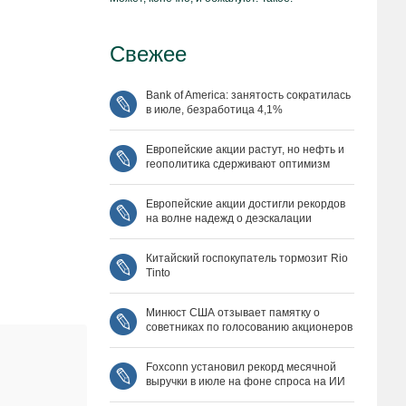
Свежее
Bank of America: занятость сократилась
в июле, безработица 4,1%
Европейские акции растут, но нефть и
геополитика сдерживают оптимизм
Европейские акции достигли рекордов
на волне надежд о деэскалации
Китайский госпокупатель тормозит Rio
Tinto
Минюст США отзывает памятку о
советниках по голосованию акционеров
Foxconn установил рекорд месячной
выручки в июле на фоне спроса на ИИ