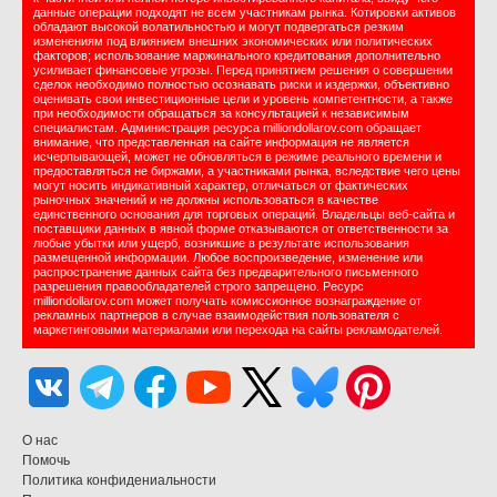
данные операции подходят не всем участникам рынка. Котировки активов
обладают высокой волатильностью и могут подвергаться резким
изменениям под влиянием внешних экономических или политических
факторов; использование маржинального кредитования дополнительно
усиливает финансовые угрозы. Перед принятием решения о совершении
сделок необходимо полностью осознавать риски и издержки, объективно
оценивать свои инвестиционные цели и уровень компетентности, а также
при необходимости обращаться за консультацией к независимым
специалистам. Администрация ресурса milliondollarov.com обращает
внимание, что представленная на сайте информация не является
исчерпывающей, может не обновляться в режиме реального времени и
предоставляться не биржами, а участниками рынка, вследствие чего цены
могут носить индикативный характер, отличаться от фактических
рыночных значений и не должны использоваться в качестве
единственного основания для торговых операций. Владельцы веб-сайта и
поставщики данных в явной форме отказываются от ответственности за
любые убытки или ущерб, возникшие в результате использования
размещенной информации. Любое воспроизведение, изменение или
распространение данных сайта без предварительного письменного
разрешения правообладателей строго запрещено. Ресурс
milliondollarov.com может получать комиссионное вознаграждение от
рекламных партнеров в случае взаимодействия пользователя с
маркетинговыми материалами или перехода на сайты рекламодателей.
О нас
Помочь
Политика конфидениальности