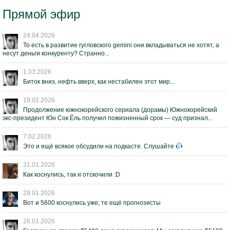
Прямой эфир
24.04.2026
То есть в развитие гугловского gemini они вкладываться не хотят, а
несут деньги конкуренту? Странно...
1.03.2026
Биток вниз, нефть вверх, как нестабилен этот мир...
19.02.2026
Продолжение южнокорейского сериала (дорамы) Южнокорейский
экс-президент Юн Сок Ёль получил пожизненный срок — суд признал...
7.02.2026
Это и ещё всякое обсудили на подкасте. Слушайте
31.01.2026
Как коснулись, так и отскочили :D
29.01.2026
Вот и 5600 коснулись уже; те ещё прогнозисты
26.01.2026