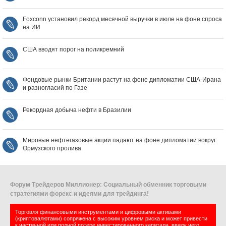
Foxconn установил рекорд месячной выручки в июле на фоне спроса
на ИИ
США вводят порог на поликремний
Фондовые рынки Британии растут на фоне дипломатии США‑Ирана
и разногласий по Газе
Рекордная добыча нефти в Бразилии
Мировые нефтегазовые акции падают на фоне дипломатии вокруг
Ормузского пролива
Форум Трейдеров Миллионер: Социальный обменник торговыми
стратегиями форекс и идеями для трейдинга!
Торговля финансовыми инструментами и цифровыми активами
(криптовалютами) сопряжена с высоким уровнем риска и может привести
к частичной или полной потере инвестированного капитала, ввиду чего