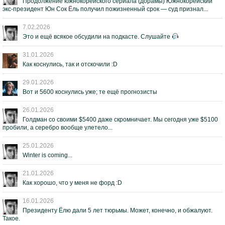
Продолжение южнокорейского сериала (дорамы) Южнокорейский
экс-президент Юн Сок Ёль получил пожизненный срок — суд признал...
7.02.2026
Это и ещё всякое обсудили на подкасте. Слушайте
31.01.2026
Как коснулись, так и отскочили :D
29.01.2026
Вот и 5600 коснулись уже; те ещё прогнозисты
26.01.2026
Голдман со своими $5400 даже скромничает. Мы сегодня уже $5100
пробили, а серебро вообще улетело...
25.01.2026
Winter is coming...
21.01.2026
Как хорошо, что у меня не форд :D
16.01.2026
Президенту Ёлю дали 5 лет тюрьмы. Может, конечно, и обжалуют.
Такое.