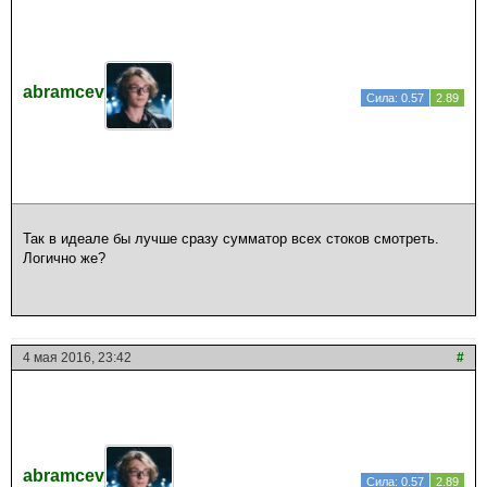
abramcev
Сила: 0.57
2.89
Так в идеале бы лучше сразу сумматор всех стоков смотреть.
Логично же?
4 мая 2016, 23:42
#
abramcev
Сила: 0.57
2.89