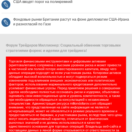
США вводят порог на поликремний
Фондовые рынки Британии растут на фоне дипломатии США‑Ирана
и разногласий по Газе
Форум Трейдеров Миллионер: Социальный обменник торговыми
стратегиями форекс и идеями для трейдинга!
Торговля финансовыми инструментами и цифровыми активами
(криптовалютами) сопряжена с высоким уровнем риска и может привести
к частичной или полной потере инвестированного капитала, ввиду чего
данные операции подходят не всем участникам рынка. Котировки активов
обладают высокой волатильностью и могут подвергаться резким
изменениям под влиянием внешних экономических или политических
факторов; использование маржинального кредитования дополнительно
усиливает финансовые угрозы. Перед принятием решения о совершении
сделок необходимо полностью осознавать риски и издержки, объективно
оценивать свои инвестиционные цели и уровень компетентности, а также
при необходимости обращаться за консультацией к независимым
специалистам. Администрация ресурса milliondollarov.com обращает
внимание, что представленная на сайте информация не является
исчерпывающей, может не обновляться в режиме реального времени и
предоставляться не биржами, а участниками рынка, вследствие чего цены
могут носить индикативный характер, отличаться от фактических
рыночных значений и не должны использоваться в качестве
единственного основания для торговых операций. Владельцы веб-сайта и
поставщики данных в явной форме отказываются от ответственности за