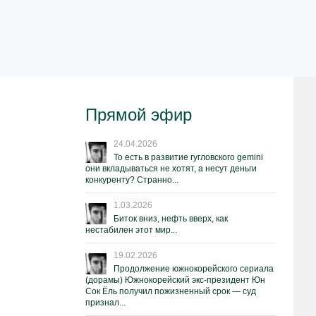
Прямой эфир
24.04.2026
То есть в развитие гугловского gemini
они вкладываться не хотят, а несут деньги
конкуренту? Странно...
1.03.2026
Биток вниз, нефть вверх, как
нестабилен этот мир...
19.02.2026
Продолжение южнокорейского сериала
(дорамы) Южнокорейский экс-президент Юн
Сок Ёль получил пожизненный срок — суд
признал...