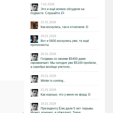
7.02.2026
Это и ещё всякое обсудили на
подкасте. Слушайте
31.01.2026
Как коснулись, так и отскочили :D
29.01.2026
Вот и 5600 коснулись уже; те ещё
прогнозисты
26.01.2026
Голдман со своими $5400 даже
скромничает. Мы сегодня уже $5100 пробили,
а серебро вообще улетело...
25.01.2026
Winter is coming...
21.01.2026
Как хорошо, что у меня не форд :D
16.01.2026
Президенту Ёлю дали 5 лет тюрьмы.
Может, конечно, и обжалуют. Такое.