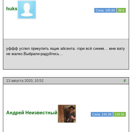
huks
Сила: 105.84
98.6
уффф успел прикупить ящик абсента. гори всё синим… мне вату
не жалко.Выбрали-радуйтесь…
13 августа 2020, 10:52
#
Андрей Неизвестный
Сила: 144.39
134.56