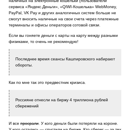
наличных на электронные кошельки (пользователи
сервиса «Яндекс.Деньги», «QIWI-Кошелька» WebMoney,
PayPal, VK Pay и других аналогичных систем больше не
смогут вносить наличные на свои счета через платежные
терминалы и офисы операторов сотовой связи.
Если вы гоняете деньги с карты на карту между разными
физиками, то очень не рекомендую!
Последнее время сеансы Кашпировского набирают
обороты.
Как по мне так это предвестник кризиса.
Россияне отнесли на биржу 4 триллиона рублей
сбережений
И все
просрали
. У кого деньги были потеряли на короне.
У кого остались — спустили на бирже. Кто сберег — за тех