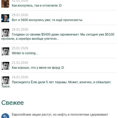
31.01.2026
Как коснулись, так и отскочили :D
29.01.2026
Вот и 5600 коснулись уже; те ещё прогнозисты
26.01.2026
Голдман со своими $5400 даже скромничает. Мы сегодня уже $5100
пробили, а серебро вообще улетело...
25.01.2026
Winter is coming...
21.01.2026
Как хорошо, что у меня не форд :D
16.01.2026
Президенту Ёлю дали 5 лет тюрьмы. Может, конечно, и обжалуют.
Такое.
Свежее
Европейские акции растут, но нефть и геополитика сдерживают