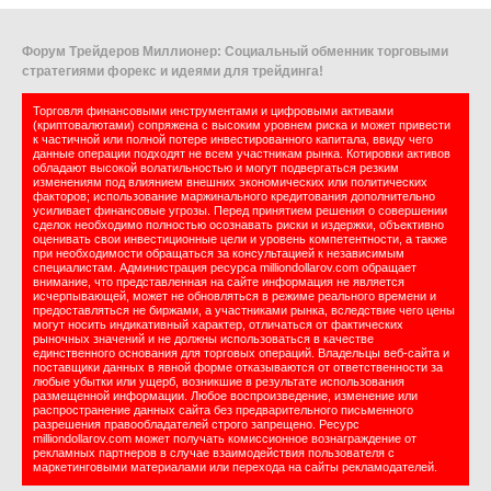
Форум Трейдеров Миллионер: Социальный обменник торговыми
стратегиями форекс и идеями для трейдинга!
Торговля финансовыми инструментами и цифровыми активами
(криптовалютами) сопряжена с высоким уровнем риска и может привести
к частичной или полной потере инвестированного капитала, ввиду чего
данные операции подходят не всем участникам рынка. Котировки активов
обладают высокой волатильностью и могут подвергаться резким
изменениям под влиянием внешних экономических или политических
факторов; использование маржинального кредитования дополнительно
усиливает финансовые угрозы. Перед принятием решения о совершении
сделок необходимо полностью осознавать риски и издержки, объективно
оценивать свои инвестиционные цели и уровень компетентности, а также
при необходимости обращаться за консультацией к независимым
специалистам. Администрация ресурса milliondollarov.com обращает
внимание, что представленная на сайте информация не является
исчерпывающей, может не обновляться в режиме реального времени и
предоставляться не биржами, а участниками рынка, вследствие чего цены
могут носить индикативный характер, отличаться от фактических
рыночных значений и не должны использоваться в качестве
единственного основания для торговых операций. Владельцы веб-сайта и
поставщики данных в явной форме отказываются от ответственности за
любые убытки или ущерб, возникшие в результате использования
размещенной информации. Любое воспроизведение, изменение или
распространение данных сайта без предварительного письменного
разрешения правообладателей строго запрещено. Ресурс
milliondollarov.com может получать комиссионное вознаграждение от
рекламных партнеров в случае взаимодействия пользователя с
маркетинговыми материалами или перехода на сайты рекламодателей.