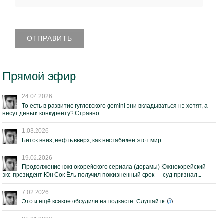
Прямой эфир
24.04.2026
То есть в развитие гугловского gemini они вкладываться не хотят, а
несут деньги конкуренту? Странно...
1.03.2026
Биток вниз, нефть вверх, как нестабилен этот мир...
19.02.2026
Продолжение южнокорейского сериала (дорамы) Южнокорейский
экс-президент Юн Сок Ёль получил пожизненный срок — суд признал...
7.02.2026
Это и ещё всякое обсудили на подкасте. Слушайте