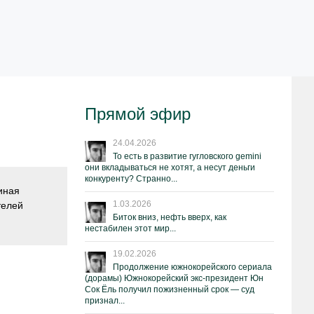
Прямой эфир
24.04.2026
То есть в развитие гугловского gemini
они вкладываться не хотят, а несут деньги
конкуренту? Странно...
иная
1.03.2026
телей
Биток вниз, нефть вверх, как
нестабилен этот мир...
19.02.2026
Продолжение южнокорейского сериала
(дорамы) Южнокорейский экс-президент Юн
Сок Ёль получил пожизненный срок — суд
признал...