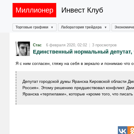
Миллионер
Инвест Клуб
Торговые графики
Лаборатория трейдера
Экономиче
Стас
6 февраля 2020, 02:02
|
3 просмотров
Единственный нормальный депутат, ч
Я с ним согласен, гляжу на себя в зеркало и понимаю что о
Депутат городской думы Яранска Кировской области Д
Россия». Этому решению предшествовал конфликт. Дми
Яранска «терпилами», которые «кроме того, что писать 