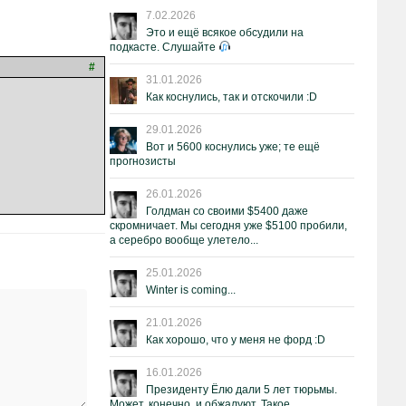
7.02.2026
Это и ещё всякое обсудили на
подкасте. Слушайте
#
31.01.2026
Как коснулись, так и отскочили :D
29.01.2026
Вот и 5600 коснулись уже; те ещё
прогнозисты
26.01.2026
Голдман со своими $5400 даже
скромничает. Мы сегодня уже $5100 пробили,
а серебро вообще улетело...
25.01.2026
Winter is coming...
21.01.2026
Как хорошо, что у меня не форд :D
16.01.2026
Президенту Ёлю дали 5 лет тюрьмы.
Может, конечно, и обжалуют. Такое.