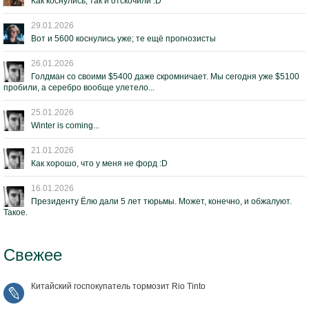
Как коснулись, так и отскочили :D
29.01.2026
Вот и 5600 коснулись уже; те ещё прогнозисты
26.01.2026
Голдман со своими $5400 даже скромничает. Мы сегодня уже $5100
пробили, а серебро вообще улетело...
25.01.2026
Winter is coming...
21.01.2026
Как хорошо, что у меня не форд :D
16.01.2026
Президенту Ёлю дали 5 лет тюрьмы. Может, конечно, и обжалуют.
Такое.
Свежее
Китайский госпокупатель тормозит Rio Tinto