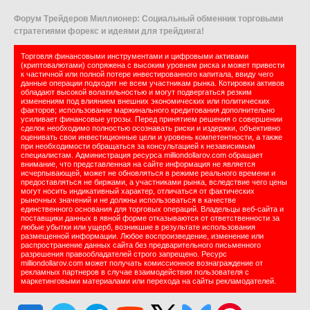
Форум Трейдеров Миллионер: Социальный обменник торговыми
стратегиями форекс и идеями для трейдинга!
Торговля финансовыми инструментами и цифровыми активами
(криптовалютами) сопряжена с высоким уровнем риска и может привести
к частичной или полной потере инвестированного капитала, ввиду чего
данные операции подходят не всем участникам рынка. Котировки активов
обладают высокой волатильностью и могут подвергаться резким
изменениям под влиянием внешних экономических или политических
факторов; использование маржинального кредитования дополнительно
усиливает финансовые угрозы. Перед принятием решения о совершении
сделок необходимо полностью осознавать риски и издержки, объективно
оценивать свои инвестиционные цели и уровень компетентности, а также
при необходимости обращаться за консультацией к независимым
специалистам. Администрация ресурса milliondollarov.com обращает
внимание, что представленная на сайте информация не является
исчерпывающей, может не обновляться в режиме реального времени и
предоставляться не биржами, а участниками рынка, вследствие чего цены
могут носить индикативный характер, отличаться от фактических
рыночных значений и не должны использоваться в качестве
единственного основания для торговых операций. Владельцы веб-сайта и
поставщики данных в явной форме отказываются от ответственности за
любые убытки или ущерб, возникшие в результате использования
размещенной информации. Любое воспроизведение, изменение или
распространение данных сайта без предварительного письменного
разрешения правообладателей строго запрещено. Ресурс
milliondollarov.com может получать комиссионное вознаграждение от
рекламных партнеров в случае взаимодействия пользователя с
маркетинговыми материалами или перехода на сайты рекламодателей.