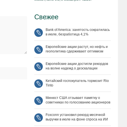
Свежее
Bank of America: занятость сократилась
в июле, безработица 4,1%
Европейские акции растут, но нефть и
геополитика сдерживают оптимизм
Европейские акции достигли рекордов
на волне надежд о деэскалации
Китайский госпокупатель тормозит Rio
Tinto
Минюст США отзывает памятку о
советниках по голосованию акционеров
Foxconn установил рекорд месячной
выручки в июле на фоне спроса на ИИ