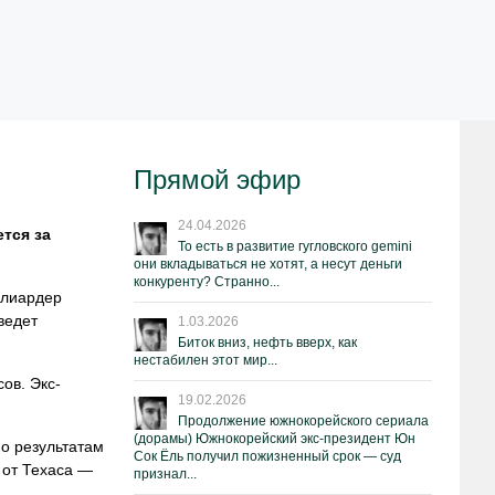
Прямой эфир
24.04.2026
тся за
То есть в развитие гугловского gemini
они вкладываться не хотят, а несут деньги
конкуренту? Странно...
ллиардер
ведет
1.03.2026
Биток вниз, нефть вверх, как
нестабилен этот мир...
ов. Экс-
19.02.2026
Продолжение южнокорейского сериала
(дорамы) Южнокорейский экс-президент Юн
о результатам
Сок Ёль получил пожизненный срок — суд
 от Техаса —
признал...