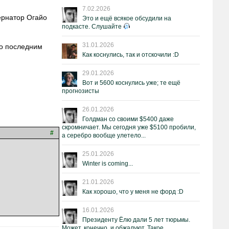
7.02.2026
ернатор Огайо
Это и ещё всякое обсудили на
подкасте. Слушайте
31.01.2026
по последним
Как коснулись, так и отскочили :D
29.01.2026
Вот и 5600 коснулись уже; те ещё
прогнозисты
26.01.2026
Голдман со своими $5400 даже
скромничает. Мы сегодня уже $5100 пробили,
#
а серебро вообще улетело...
25.01.2026
Winter is coming...
21.01.2026
Как хорошо, что у меня не форд :D
16.01.2026
Президенту Ёлю дали 5 лет тюрьмы.
Может, конечно, и обжалуют. Такое.