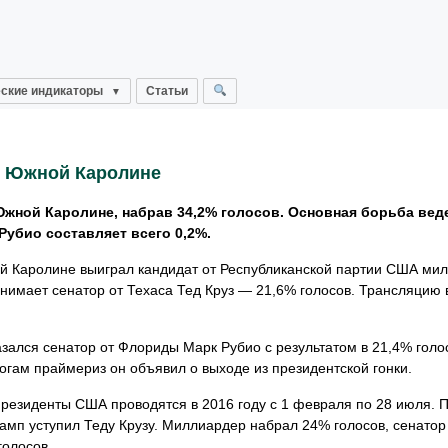
ские индикаторы
Статьи
в Южной Каролине
жной Каролине, набрав 34,2% голосов. Основная борьба веде
убио составляет всего 0,2%.
ой Каролине выиграл кандидат от Республиканской партии США ми
нимает сенатор от Техаса Тед Круз — 21,6% голосов. Трансляцию 
зался сенатор от Флориды Марк Рубио с результатом в 21,4% голос
огам праймериз он объявил о выходе из президентской гонки.
езиденты США проводятся в 2016 году с 1 февраля по 28 июля. П
рамп уступил Теду Крузу. Миллиардер набрал 24% голосов, сенатор
голосов.