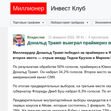
Миллионер
Инвест Клуб
Торговые графики
Лаборатория трейдера
Экономиче
Владислав
21 февраля 2016, 08:41
|
3 просмотров
Дональд Трамп выиграл праймериз 
Миллиардер Дональд Трамп победил на праймериз в Ю
второе место — отрыв между Тедом Крузом и Марком Р
По результатам обработки 50% голосов, праймериз в Южн
Дональд Трамп. Он набрал 34,2% голосов. Второе место за
американский канал CNN.
По итогам предварительных выборов, на третьем месте ока
губернатор Флориды Джеб Буш набрал 8,3% голосов. По ит
Предварительные внутрипартийные выборы кандидатов в пр
первых кокусов в Айове, которые состоялись 1 февраля, Т
28%. На третьем месте оказался Рубио с результатом 23% 