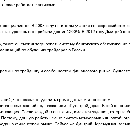
о также работает с активами.
 специалистов. В 2008 году по итогам участия во
всероссийском к
ак как уровень его прибыли достиг 1200%. В 2012 году Дмитрий по
 также он смог интегрировать систему банковского обслуживания в
ганизаций по обучению трейдеров в России.
граммы по трейдингу и особенностям финансового рынка. Существу
аний, что позволяет уделить время деталям и тонкостям.
финансовых знаний под названием «Путь трейдера». В ней он описа
ачинающих. После каждой главы книги, имеются задания, которые 
т. Поэтому, данную работу нельзя считать мемуарами или автобиог
охода на финансовом рынке. Сейчас же Дмитрий Черемушкин всем