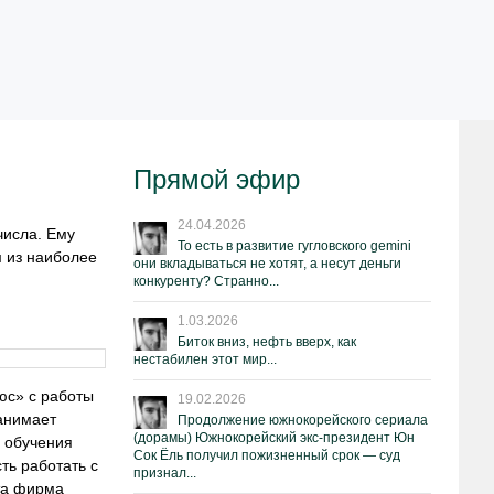
Прямой эфир
24.04.2026
числа. Ему
То есть в развитие гугловского gemini
м из наиболее
они вкладываться не хотят, а несут деньги
конкуренту? Странно...
1.03.2026
Биток вниз, нефть вверх, как
нестабилен этот мир...
юс» с работы
19.02.2026
занимает
Продолжение южнокорейского сериала
(дорамы) Южнокорейский экс-президент Юн
а обучения
Сок Ёль получил пожизненный срок — суд
ть работать с
признал...
Эта фирма