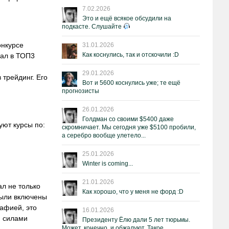
7.02.2026
Это и ещё всякое обсудили на
подкасте. Слушайте
онкурсе
31.01.2026
Как коснулись, так и отскочили :D
пал в ТОП3
29.01.2026
 трейдинг. Его
Вот и 5600 коснулись уже; те ещё
прогнозисты
26.01.2026
Голдман со своими $5400 даже
ют курсы по:
скромничает. Мы сегодня уже $5100 пробили,
а серебро вообще улетело...
25.01.2026
Winter is coming...
21.01.2026
л не только
Как хорошо, что у меня не форд :D
были включены
рафией, это
16.01.2026
и силами
Президенту Ёлю дали 5 лет тюрьмы.
Может, конечно, и обжалуют. Такое.