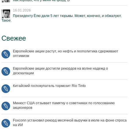
Как хорошо, что у меня не форд :D
16.01.2026
Президенту Ёлю дали 5 лет тюрьмы. Может, конечно, и обжалуют.
Такое.
Свежее
Европейские акции растут, но нефть и геополитика сдерживают
оптимизм
Европейские акции достигли рекордов на волне надежд о
деэскалации
Китайский госпокупатель тормозит Rio Tinto
Минюст США отзывает памятку о советниках по голосованию
акционеров
Foxconn установил рекорд месячной выручки в июле на фоне спроса
на ИИ