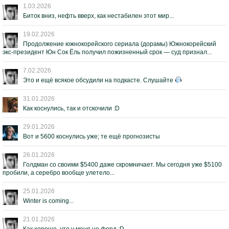
1.03.2026
Биток вниз, нефть вверх, как нестабилен этот мир...
19.02.2026
Продолжение южнокорейского сериала (дорамы) Южнокорейский
экс-президент Юн Сок Ёль получил пожизненный срок — суд признал...
7.02.2026
Это и ещё всякое обсудили на подкасте. Слушайте
31.01.2026
Как коснулись, так и отскочили :D
29.01.2026
Вот и 5600 коснулись уже; те ещё прогнозисты
26.01.2026
Голдман со своими $5400 даже скромничает. Мы сегодня уже $5100
пробили, а серебро вообще улетело...
25.01.2026
Winter is coming...
21.01.2026