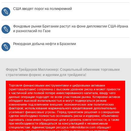
США вводят порог на поликремний
Фондовые рынки Британии растут на фоне дипломатии США‑Ирана
и разногласий по Газе
Рекордная добыча нефти в Бразилии
Форум Трейдеров Миллионер: Социальный обменник торговыми
стратегиями форекс и идеями для трейдинга!
Торговля финансовыми инструментами и цифровыми активами
(криптовалютами) сопряжена с высоким уровнем риска и может привести
к частичной или полной потере инвестированного капитала, ввиду чего
данные операции подходят не всем участникам рынка. Котировки активов
обладают высокой волатильностью и могут подвергаться резким
изменениям под влиянием внешних экономических или политических
факторов; использование маржинального кредитования дополнительно
усиливает финансовые угрозы. Перед принятием решения о совершении
сделок необходимо полностью осознавать риски и издержки, объективно
оценивать свои инвестиционные цели и уровень компетентности, а также
при необходимости обращаться за консультацией к независимым
специалистам. Администрация ресурса milliondollarov.com обращает