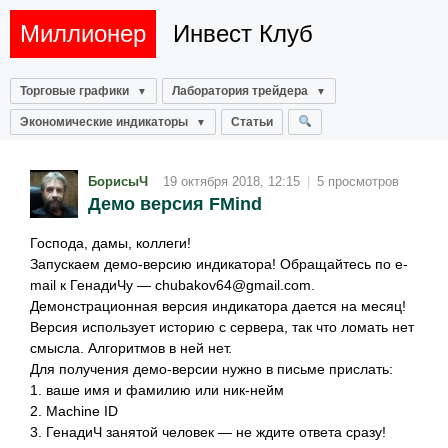
Миллионер
Инвест Клуб
Торговые графики
Лаборатория трейдера
Экономические индикаторы
Статьи
БорисыЧ
19 октября 2018, 12:15
|
5 просмотров
Демо версия FMind
Господа, дамы, коллеги!
Запускаем демо-версию индикатора! Обращайтесь по e-
mail к ГенадиЧу —
chubakov64@gmail.com
.
Демонстрационная версия индикатора дается на месяц!
Версия использует историю с сервера, так что ломать нет
смысла. Алгоритмов в ней нет.
Для получения демо-версии нужно в письме прислать:
1. ваше имя и фамилию или ник-нейм
2. Machine ID
3. ГенадиЧ занятой человек — не ждите ответа сразу!