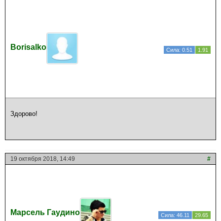
Borisalko
Сила: 0.51
1.91
Здорово!
19 октября 2018, 14:49
#
Марсель Гаудино
Сила: 46.11
29.65