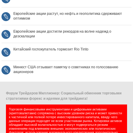
Европейские акции растут, но нефть и геополитика сдерживают
оптимизм
Европейские акции достигли рекордов на волне надежд о
деэскалации
Китайский госпокупатель тормозит Rio Tinto
Минюст США отзывает памятку о советниках по голосованию
акционеров
Форум Трейдеров Миллионер: Социальный обменник торговыми
стратегиями форекс и идеями для трейдинга!
Торговля финансовыми инструментами и цифровыми активами
(криптовалютами) сопряжена с высоким уровнем риска и может привести
к частичной или полной потере инвестированного капитала, ввиду чего
данные операции подходят не всем участникам рынка. Котировки активов
обладают высокой волатильностью и могут подвергаться резким
изменениям под влиянием внешних экономических или политических
факторов; использование маржинального кредитования дополнительно