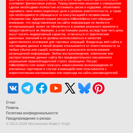
усиливает финансовые угрозы. Перед принятием решения о совершении
сделок необходимо полностью осознавать риски и издержки, объективно
оценивать свои инвестиционные цели и уровень компетентности, а также
при необходимости обращаться за консультацией к независимым
специалистам. Администрация ресурса milliondollarov.com обращает
внимание, что представленная на сайте информация не является
исчерпывающей, может не обновляться в режиме реального времени и
предоставляться не биржами, а участниками рынка, вследствие чего цены
могут носить индикативный характер, отличаться от фактических
рыночных значений и не должны использоваться в качестве
единственного основания для торговых операций. Владельцы веб-сайта и
поставщики данных в явной форме отказываются от ответственности за
любые убытки или ущерб, возникшие в результате использования
размещенной информации. Любое воспроизведение, изменение или
распространение данных сайта без предварительного письменного
разрешения правообладателей строго запрещено. Ресурс
milliondollarov.com может получать комиссионное вознаграждение от
рекламных партнеров в случае взаимодействия пользователя с
маркетинговыми материалами или перехода на сайты рекламодателей.
О нас
Помочь
Политика конфидениальности
Предупреждение о рисках
© 2014-2026 Миллионер Инвест Клуб