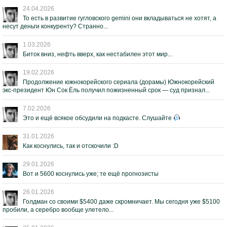
24.04.2026
То есть в развитие гугловского gemini они вкладываться не хотят, а
несут деньги конкуренту? Странно...
1.03.2026
Биток вниз, нефть вверх, как нестабилен этот мир...
19.02.2026
Продолжение южнокорейского сериала (дорамы) Южнокорейский
экс-президент Юн Сок Ёль получил пожизненный срок — суд признал...
7.02.2026
Это и ещё всякое обсудили на подкасте. Слушайте
31.01.2026
Как коснулись, так и отскочили :D
29.01.2026
Вот и 5600 коснулись уже; те ещё прогнозисты
26.01.2026
Голдман со своими $5400 даже скромничает. Мы сегодня уже $5100
пробили, а серебро вообще улетело...