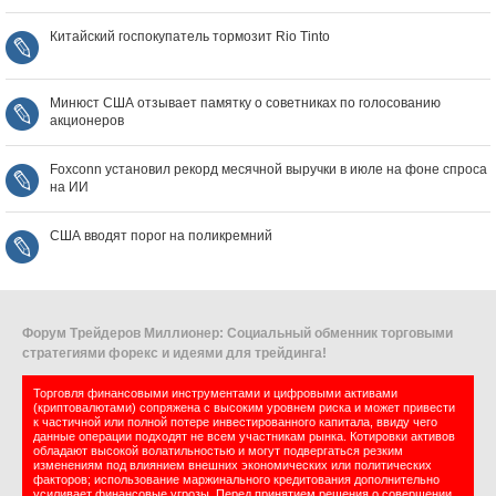
Китайский госпокупатель тормозит Rio Tinto
Минюст США отзывает памятку о советниках по голосованию
акционеров
Foxconn установил рекорд месячной выручки в июле на фоне спроса
на ИИ
США вводят порог на поликремний
Форум Трейдеров Миллионер: Социальный обменник торговыми
стратегиями форекс и идеями для трейдинга!
Торговля финансовыми инструментами и цифровыми активами
(криптовалютами) сопряжена с высоким уровнем риска и может привести
к частичной или полной потере инвестированного капитала, ввиду чего
данные операции подходят не всем участникам рынка. Котировки активов
обладают высокой волатильностью и могут подвергаться резким
изменениям под влиянием внешних экономических или политических
факторов; использование маржинального кредитования дополнительно
усиливает финансовые угрозы. Перед принятием решения о совершении