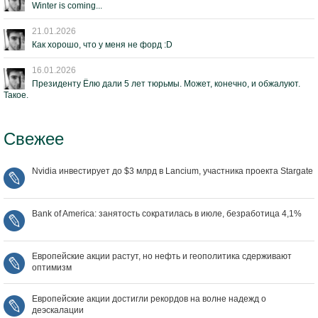
Winter is coming...
21.01.2026
Как хорошо, что у меня не форд :D
16.01.2026
Президенту Ёлю дали 5 лет тюрьмы. Может, конечно, и обжалуют.
Такое.
Свежее
Nvidia инвестирует до $3 млрд в Lancium, участника проекта Stargate
Bank of America: занятость сократилась в июле, безработица 4,1%
Европейские акции растут, но нефть и геополитика сдерживают
оптимизм
Европейские акции достигли рекордов на волне надежд о
деэскалации