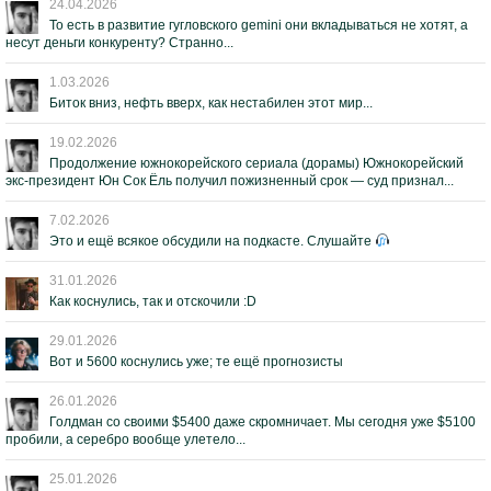
24.04.2026
То есть в развитие гугловского gemini они вкладываться не хотят, а
несут деньги конкуренту? Странно...
1.03.2026
Биток вниз, нефть вверх, как нестабилен этот мир...
19.02.2026
Продолжение южнокорейского сериала (дорамы) Южнокорейский
экс-президент Юн Сок Ёль получил пожизненный срок — суд признал...
7.02.2026
Это и ещё всякое обсудили на подкасте. Слушайте
31.01.2026
Как коснулись, так и отскочили :D
29.01.2026
Вот и 5600 коснулись уже; те ещё прогнозисты
26.01.2026
Голдман со своими $5400 даже скромничает. Мы сегодня уже $5100
пробили, а серебро вообще улетело...
25.01.2026