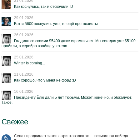
31.01.2026
Как коснулись, так и отскочили :D
29.01.2026
Вот и 5600 коснулись уже; те ещё прогнозисты
26.01.2026
Голдман со своими $5400 даже скромничает. Мы сегодня уже $5100
пробили, а серебро вообще улетело...
25.01.2026
Winter is coming...
21.01.2026
Как хорошо, что у меня не форд :D
16.01.2026
Президенту Ёлю дали 5 лет тюрьмы. Может, конечно, и обжалуют.
Такое.
Свежее
Сенат продвигает закон о криптовалютах — возможная победа