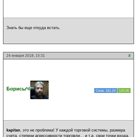
Знать бы еще откуда встать.
24 января 2018, 15:31
#
БорисыЧ
Сила: 181.24
133.06
kapitan
, это не проблема! У каждой торговой системы, размера
счета, степени агрессивности торговли… и т.д. свои точки входа.