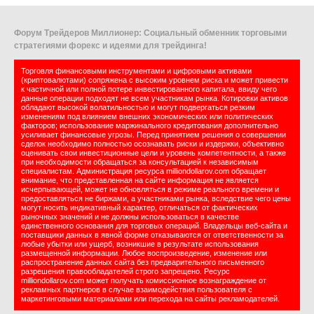
Форум Трейдеров Миллионер: Социальный обменник торговыми
стратегиями форекс и идеями для трейдинга!
Торговля финансовыми инструментами и цифровыми активами
(криптовалютами) сопряжена с высоким уровнем риска и может привести
к частичной или полной потере инвестированного капитала, ввиду чего
данные операции подходят не всем участникам рынка. Котировки активов
обладают высокой волатильностью и могут подвергаться резким
изменениям под влиянием внешних экономических или политических
факторов; использование маржинального кредитования дополнительно
усиливает финансовые угрозы. Перед принятием решения о совершении
сделок необходимо полностью осознавать риски и издержки, объективно
оценивать свои инвестиционные цели и уровень компетентности, а также
при необходимости обращаться за консультацией к независимым
специалистам. Администрация ресурса milliondollarov.com обращает
внимание, что представленная на сайте информация не является
исчерпывающей, может не обновляться в режиме реального времени и
предоставляться не биржами, а участниками рынка, вследствие чего цены
могут носить индикативный характер, отличаться от фактических
рыночных значений и не должны использоваться в качестве
единственного основания для торговых операций. Владельцы веб-сайта и
поставщики данных в явной форме отказываются от ответственности за
любые убытки или ущерб, возникшие в результате использования
размещенной информации. Любое воспроизведение, изменение или
распространение данных сайта без предварительного письменного
разрешения правообладателей строго запрещено. Ресурс
milliondollarov.com может получать комиссионное вознаграждение от
рекламных партнеров в случае взаимодействия пользователя с
маркетинговыми материалами или перехода на сайты рекламодателей.