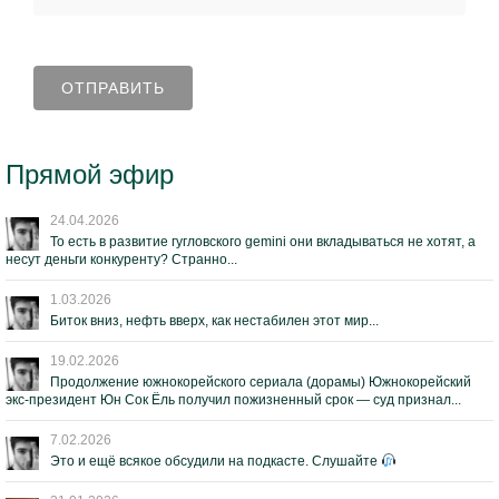
Прямой эфир
24.04.2026
То есть в развитие гугловского gemini они вкладываться не хотят, а
несут деньги конкуренту? Странно...
1.03.2026
Биток вниз, нефть вверх, как нестабилен этот мир...
19.02.2026
Продолжение южнокорейского сериала (дорамы) Южнокорейский
экс-президент Юн Сок Ёль получил пожизненный срок — суд признал...
7.02.2026
Это и ещё всякое обсудили на подкасте. Слушайте