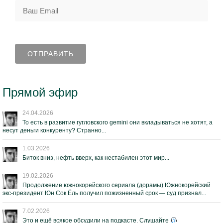
Прямой эфир
24.04.2026
То есть в развитие гугловского gemini они вкладываться не хотят, а
несут деньги конкуренту? Странно...
1.03.2026
Биток вниз, нефть вверх, как нестабилен этот мир...
19.02.2026
Продолжение южнокорейского сериала (дорамы) Южнокорейский
экс-президент Юн Сок Ёль получил пожизненный срок — суд признал...
7.02.2026
Это и ещё всякое обсудили на подкасте. Слушайте