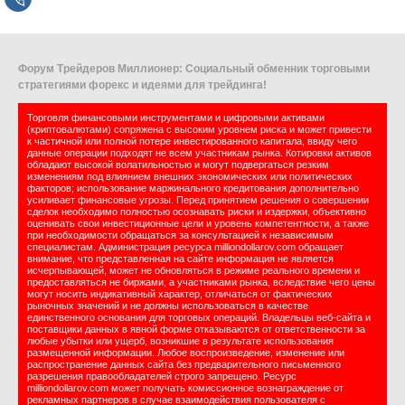
Форум Трейдеров Миллионер: Социальный обменник торговыми
стратегиями форекс и идеями для трейдинга!
Торговля финансовыми инструментами и цифровыми активами
(криптовалютами) сопряжена с высоким уровнем риска и может привести
к частичной или полной потере инвестированного капитала, ввиду чего
данные операции подходят не всем участникам рынка. Котировки активов
обладают высокой волатильностью и могут подвергаться резким
изменениям под влиянием внешних экономических или политических
факторов; использование маржинального кредитования дополнительно
усиливает финансовые угрозы. Перед принятием решения о совершении
сделок необходимо полностью осознавать риски и издержки, объективно
оценивать свои инвестиционные цели и уровень компетентности, а также
при необходимости обращаться за консультацией к независимым
специалистам. Администрация ресурса milliondollarov.com обращает
внимание, что представленная на сайте информация не является
исчерпывающей, может не обновляться в режиме реального времени и
предоставляться не биржами, а участниками рынка, вследствие чего цены
могут носить индикативный характер, отличаться от фактических
рыночных значений и не должны использоваться в качестве
единственного основания для торговых операций. Владельцы веб-сайта и
поставщики данных в явной форме отказываются от ответственности за
любые убытки или ущерб, возникшие в результате использования
размещенной информации. Любое воспроизведение, изменение или
распространение данных сайта без предварительного письменного
разрешения правообладателей строго запрещено. Ресурс
milliondollarov.com может получать комиссионное вознаграждение от
рекламных партнеров в случае взаимодействия пользователя с