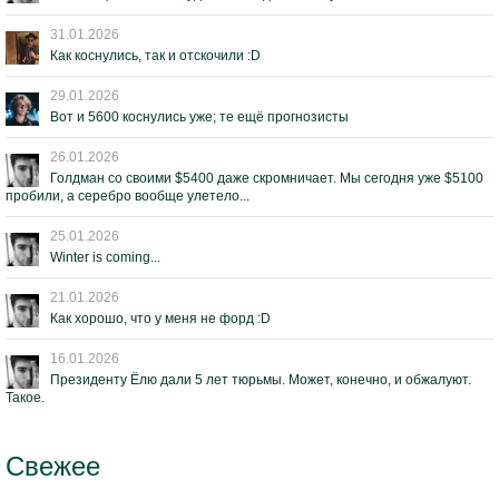
31.01.2026
Как коснулись, так и отскочили :D
29.01.2026
Вот и 5600 коснулись уже; те ещё прогнозисты
26.01.2026
Голдман со своими $5400 даже скромничает. Мы сегодня уже $5100
пробили, а серебро вообще улетело...
25.01.2026
Winter is coming...
21.01.2026
Как хорошо, что у меня не форд :D
16.01.2026
Президенту Ёлю дали 5 лет тюрьмы. Может, конечно, и обжалуют.
Такое.
Свежее