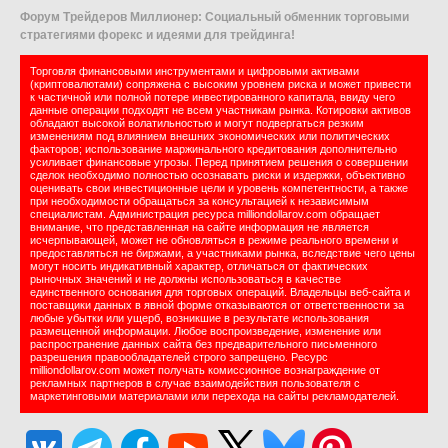
Форум Трейдеров Миллионер: Социальный обменник торговыми
стратегиями форекс и идеями для трейдинга!
Торговля финансовыми инструментами и цифровыми активами
(криптовалютами) сопряжена с высоким уровнем риска и может привести
к частичной или полной потере инвестированного капитала, ввиду чего
данные операции подходят не всем участникам рынка. Котировки активов
обладают высокой волатильностью и могут подвергаться резким
изменениям под влиянием внешних экономических или политических
факторов; использование маржинального кредитования дополнительно
усиливает финансовые угрозы. Перед принятием решения о совершении
сделок необходимо полностью осознавать риски и издержки, объективно
оценивать свои инвестиционные цели и уровень компетентности, а также
при необходимости обращаться за консультацией к независимым
специалистам. Администрация ресурса milliondollarov.com обращает
внимание, что представленная на сайте информация не является
исчерпывающей, может не обновляться в режиме реального времени и
предоставляться не биржами, а участниками рынка, вследствие чего цены
могут носить индикативный характер, отличаться от фактических
рыночных значений и не должны использоваться в качестве
единственного основания для торговых операций. Владельцы веб-сайта и
поставщики данных в явной форме отказываются от ответственности за
любые убытки или ущерб, возникшие в результате использования
размещенной информации. Любое воспроизведение, изменение или
распространение данных сайта без предварительного письменного
разрешения правообладателей строго запрещено. Ресурс
milliondollarov.com может получать комиссионное вознаграждение от
рекламных партнеров в случае взаимодействия пользователя с
маркетинговыми материалами или перехода на сайты рекламодателей.