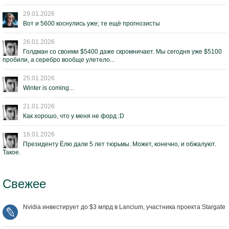
29.01.2026
Вот и 5600 коснулись уже; те ещё прогнозисты
26.01.2026
Голдман со своими $5400 даже скромничает. Мы сегодня уже $5100
пробили, а серебро вообще улетело...
25.01.2026
Winter is coming...
21.01.2026
Как хорошо, что у меня не форд :D
16.01.2026
Президенту Ёлю дали 5 лет тюрьмы. Может, конечно, и обжалуют.
Такое.
Свежее
Nvidia инвестирует до $3 млрд в Lancium, участника проекта Stargate